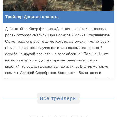
Трейлер Девятая планета
Дебютный трейлер фильма «Девятая планета», в главных
ролях которого снялись Юра Борисов и Ирина Старшенбаум.
Сюжет рассказывает о Диме Хрусте, автомеханике, который
после несчастного случая начинает вспоминать о своей
службе на другой планете и о возлюбленной Полине. Никто
не верит ему, но когда он встречает девушку из своих
видений, то решает докопаться до истины. В фильме также
снялись Алексей Серебряков, Константин Белошапка и
Максим Емельянов. Режиссером картины выступил Николай
Рыбников, известный по фильму «Чекаго». Премьера
«Девятой планеты» запланирована на 24 сентября.
Все трейлеры