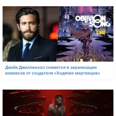
Джейк Джилленхол снимется в экранизации
комиксов от создателя «Ходячих мертвецов»