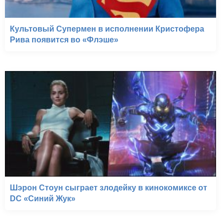
Культовый Супермен в исполнении Кристофера
Рива появится во «Флэше»
Шэрон Стоун сыграет злодейку в кинокомиксе от
DC «Синий Жук»