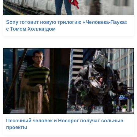
Sony готовит новую трилогию «Человека-Паука»
с Томом Холландом
Песочный человек и Носорог получат сольные
проекты