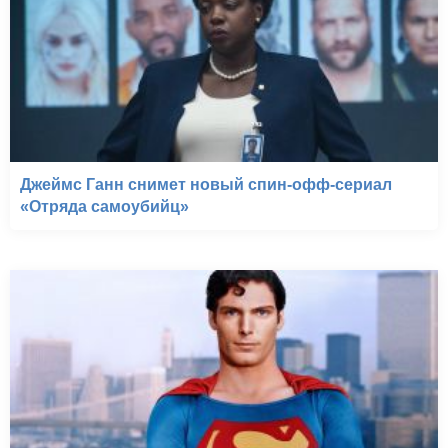
Джеймс Ганн снимет новый спин-офф-сериал
«Отряда самоубийц»