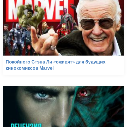
Покойного Стэна Ли «оживят» для будущих
кинокомиксов Marvel