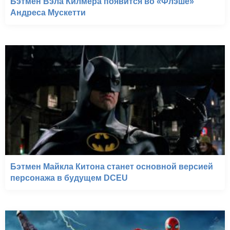
Бэтмен Вэла Килмера появится во «Флэше»
Андреса Мускетти
Бэтмен Майкла Китона станет основной версией
персонажа в будущем DCEU