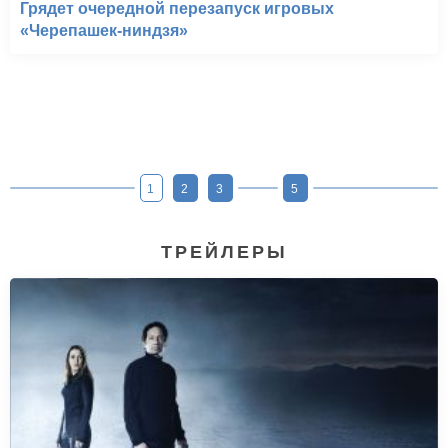
Грядет очередной перезапуск игровых
«Черепашек-ниндзя»
1
2
3
5
ТРЕЙЛЕРЫ