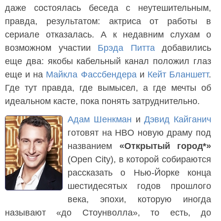
даже состоялась беседа с неутешительным,
правда, результатом: актриса от работы в
сериале отказалась. А к недавним слухам о
возможном участии
Брэда Питта
добавились
еще два: якобы кабельный канал положил глаз
еще и на
Майкла Фассбендера
и
Кейт Бланшетт
.
Где тут правда, где вымысел, а где мечты об
идеальном касте, пока понять затруднительно.
Адам Шенкман
и
Дэвид Кайганич
готовят на HBO новую драму под
названием
«Открытый город*»
(Open City), в которой собираются
рассказать о Нью-Йорке конца
шестидесятых годов прошлого
века, эпохи, которую иногда
называют «до Стоунволла», то есть, до