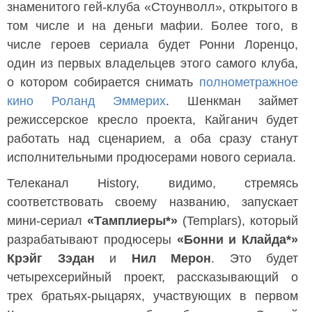
знаменитого гей-клуба «Стоунволл», открытого в
том числе и на деньги мафии. Более того, в
числе героев сериала будет Ронни Лоренцо,
один из первых владельцев этого самого клуба,
о котором собирается снимать
полнометражное
кино
Роланд Эммерих
. Шенкман займет
режиссерское кресло проекта, Кайганич будет
работать над сценарием, а оба сразу станут
исполнительными продюсерами нового сериала.
Телеканал History, видимо, стремясь
соответствовать своему названию, запускает
мини-сериал
«Тамплиеры*»
(Templars), который
разрабатывают продюсеры
«Бонни и Клайда*»
Крэйг Зэдан
и
Нил Мерон
. Это будет
четырехсерийный проект, рассказывающий о
трех братьях-рыцарях, участвующих в первом