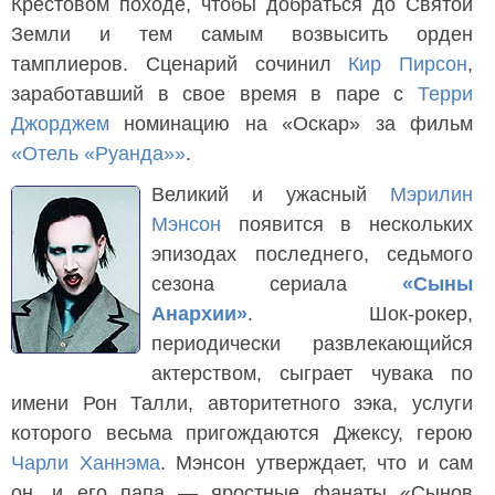
Крестовом походе, чтобы добраться до Святой
Земли и тем самым возвысить орден
тамплиеров. Сценарий сочинил
Кир Пирсон
,
заработавший в свое время в паре с
Терри
Джорджем
номинацию на «Оскар» за фильм
«Отель «Руанда»»
.
Великий и ужасный
Мэрилин
Мэнсон
появится в нескольких
эпизодах последнего, седьмого
сезона сериала
«Сыны
Анархии»
. Шок-рокер,
периодически развлекающийся
актерством, сыграет чувака по
имени Рон Талли, авторитетного зэка, услуги
которого весьма пригождаются Джексу, герою
Чарли Ханнэма
. Мэнсон утверждает, что и сам
он, и его папа — яростные фанаты «Сынов