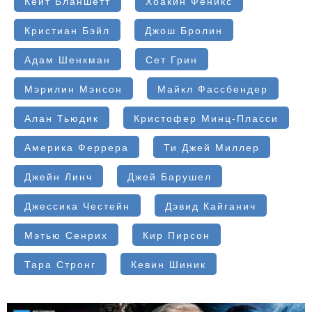
Кейт Бланшетт
Хоакин Феникс
Кристиан Бэйл
Джош Бролин
Адам Шенкман
Сет Грин
Мэрилин Мэнсон
Майкл Фассбендер
Алан Тьюдик
Кристофер Минц-Пласси
Америка Феррера
Ти Джей Миллер
Джейн Линч
Джей Барушел
Джессика Честейн
Дэвид Кайганич
Мэтью Сенрих
Кир Пирсон
Тара Стронг
Кевин Шиник