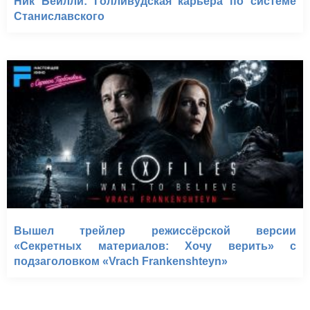
Ник Бейлли: Голливудская карьера по системе
Станиславского
Вышел трейлер режиссёрской версии
«Секретных материалов: Хочу верить» с
подзаголовком «Vrach Frankenshteyn»