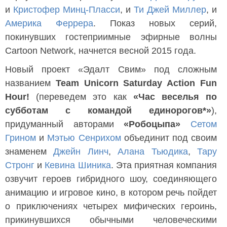
и
Кристофер Минц-Пласси
, и
Ти Джей Миллер
, и
Америка Феррера
. Показ новых серий,
покинувших гостеприимные эфирные волны
Cartoon Network, начнется весной 2015 года.
Новый проект «Эдалт Свим» под сложным
названием
Team Unicorn Saturday Action Fun
Hour!
(переведем это как
«Час веселья по
субботам с командой единорогов*»
),
придуманный авторами
«Робоцыпа»
Сетом
Грином
и
Мэтью Сенрихом
объединит под своим
знаменем
Джейн Линч
,
Алана Тьюдика
,
Тару
Стронг
и
Кевина Шиника
. Эта приятная компания
озвучит героев гибридного шоу, соединяющего
анимацию и игровое кино, в котором речь пойдет
о приключениях четырех мифических героинь,
прикинувшихся обычными человеческими