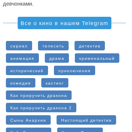
девчонками.
Все о кино в нашем Telegram
сериал
телесеть
детектив
анимация
драма
криминальный
исторический
приключения
комедия
кастинг
Как приручить дракона
Как приручить дракона 2
Сыны Анархии
Настоящий детектив