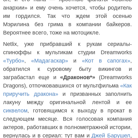
анархии» и ему очень хочется, чтобы родитель
им гордился. Так что ждем этой осенью
Мэрилина без грима в компании байкеров.
Вероятнее всего, тоже на мотоцикле.
Netlix, уже прибравший к рукам сериалы-
спиноффы к мультикам студии Dreamworks
«Турбо»
,
«Мадагаскар»
и
«Кот в сапогах»
,
обратился к суровому быту викингов и
заграбастал еще и
«Драконов*»
(Dreamworks
Dragons), отпочковавшихся от мультфильма
«Как
приручить дракона»
и призванных заполнить
лакуну между оригинальной лентой и ее
сиквелом
, готовящимся к выходу в прокат в
следующем месяце. Вся голосовая компания
актеров, работавших в полнометражной истории,
вернулась и в сериал: тут вам и
Джей Барушел
,