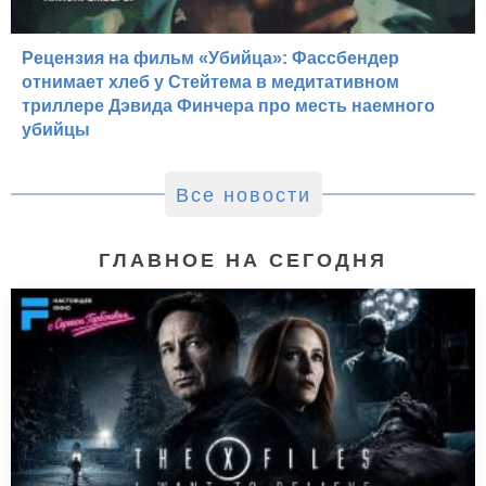
Рецензия на фильм «Убийца»: Фассбендер
отнимает хлеб у Стейтема в медитативном
триллере Дэвида Финчера про месть наемного
убийцы
Все новости
ГЛАВНОЕ НА СЕГОДНЯ