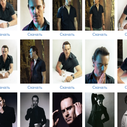
ачать
Скачать
Скачать
Скачать
С
ачать
Скачать
Скачать
Скачать
С