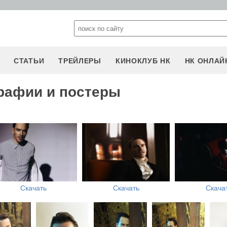
СТАТЬИ
ТРЕЙЛЕРЫ
КИНОКЛУБ НК
НК ОНЛАЙ
рафии и постеры
Скачать
Скачать
Скача