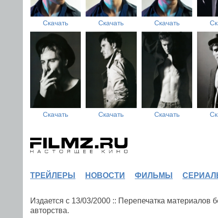
Скачать
Скачать
Скачать
Ск
Скачать
Скачать
Скачать
Ск
ТРЕЙЛЕРЫ
НОВОСТИ
ФИЛЬМЫ
СЕРИАЛ
Издается с 13/03/2000 :: Перепечатка материалов
авторства.