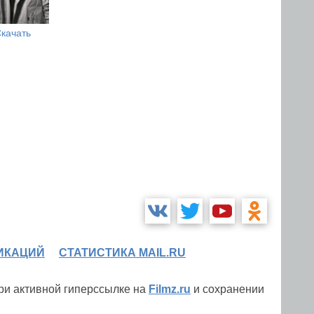
качать
ИКАЦИЙ
СТАТИСТИКА MAIL.RU
при активной гиперссылке на
Filmz.ru
и сохранении