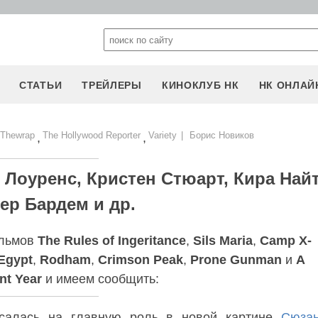
СТАТЬИ
ТРЕЙЛЕРЫ
КИНОКЛУБ НК
НК ОНЛАЙ
Thewrap
The Hollywood Reporter
Variety
|
Борис Новиков
,
,
Лоуренс, Кристен Стюарт, Кира Найт
ер Бардем и др.
ильмов
The Rules of Ingeritance
,
Sils Maria
,
Camp X-
Egypt
,
Rodham
,
Crimson Peak
,
Prone Gunman
и
A
nt Year
и имеем сообщить:
алась на главную роль в новой картине
Сюза