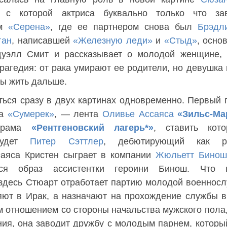
, с которой актриса буквально только что за
ом
«Серена»
, где ее партнером снова был
Брэдл
ган
, написавшей
«Железную леди»
и
«Стыд»
, осно
дуэлл Смит и рассказывает о молодой женщине, 
рагедия: от рака умирают ее родители, но девушка 
лы жить дальше.
ься сразу в двух картинах одновременно. Первый п
да
«Сумерек»
, — лента
Оливье Ассаяса
«Зильс-Ма
 драма
«Рентгеновский лагерь*»
, ставить кот
 будет
Питер Сэттлер
, дебютирующий как р
саяса Кристен сыграет в компании
Жюльетт Бино
ся образ ассистентки героини Бинош. Что к
о здесь Стюарт отработает партию молодой военнос
яют в Ирак, а назначают на прохождение службы 
м отношением со стороны начальства мужского пола,
ия, она заводит дружбу с молодым парнем, которы