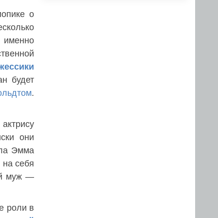
иопике о
есколько
ь именно
ственной
жессики
ан будет
ольдтом
.
 актрису
иски они
ыла Эмма
 на себя
ый муж —
е роли в