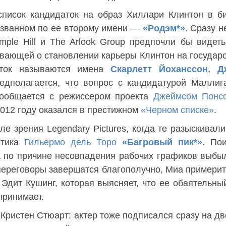
писок кандидаток на образ Хиллари Клинтон в б
званном по ее второму имени —
«Родэм*»
. Сразу н
mple Hill и The Arlook Group предпочли бы видет
ывающей о становлении карьеры Клинтон на государ
нток называются имена
Скарлетт Йоханссон
,
Д
едполагается, что вопрос с кандидатурой Маллиг
пообщается с режиссером проекта
Джеймсом Понс
012 году оказался в престижном
«Черном списке»
.
е зрения Legendary Pictures, когда те разыскивали
стика
Гильермо дель Торо
«Багровый пик*»
. По
та по причине несовпадения рабочих графиков выб
переговоры завершатся благополучно, Миа примерит
Эдит Кушинг, которая выясняет, что ее обаятельн
 принимает.
 Кристен Стюарт: актер тоже подписался сразу на дв