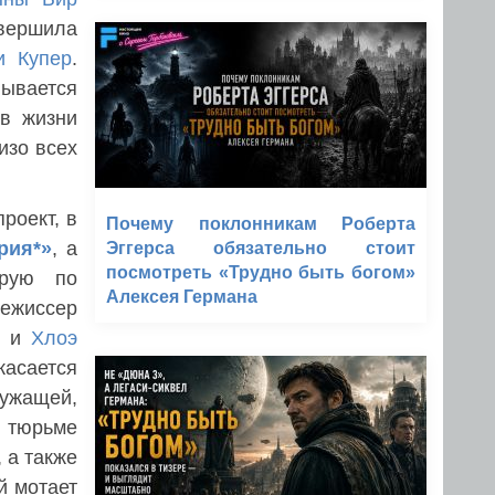
вершила
и Купер
.
вывается
в жизни
изо всех
роект, в
Почему поклонникам Роберта
рия*»
, а
Эггерса обязательно стоит
посмотреть «Трудно быть богом»
орую по
Алексея Германа
ежиссер
ш
и
Хлоэ
асается
лужащей,
в тюрьме
 а также
й мотает