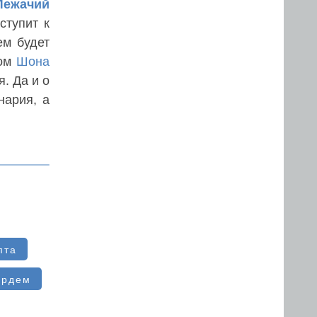
Лежачий
ступит к
ем будет
цом
Шона
я. Да и о
нария, а
пта
ардем