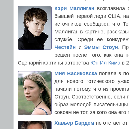
Кэри Маллиган
возглавила с
бывшей первой леди США, на
источников сообщают, что Te
Маллиган в картине, рассказ
службе. Среди ее конкуре
Честейн
и
Эммы Стоун
. Пр
решен после того, как она 
Сценарий картины авторства
Юн Ил Кима
в 2
Мия Васиковска
попала в пол
для нового готического ужа
начали потому, что из проек
Стоун. Соответственно, если 
образ молодой писательницы 
совсем не тот, за кого она его
Хавьер Бардем
не отстает от