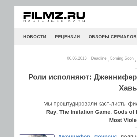
НОВОСТИ
РЕЦЕНЗИИ
ОБЗОРЫ СЕРИАЛОВ
06.06.2013
|
Deadline
Coming Soon
,
,
Роли исполняют: Дженнифер 
Хавь
Мы проштудировали каст-листы ф
Ray
,
The Imitation Game
,
Gods of 
Most Viole
Дженнифер Лоуренс
подпис