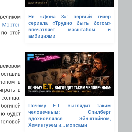
великом
Не «Дюна 3»: первый тизер
сериала «Трудно быть богом»
т
Мортен
впечатляет масштабом и
 по этой
амбициями
вековом
 оставив
лоном в
ыграть в
и солнца.
 богиней
Почему E.T. выглядит таким
человечным: Спилберг
но будет
вдохновлялся Эйнштейном,
с головой
Хемингуэем и... мопсами