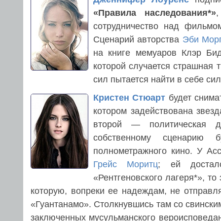
«Правила наследования*»
сотрудничество над фильм
Сценарий авторства
Эби Мор
на книге мемуаров Клэр Би
которой случается страшная т
сил пытается найти в себе си
Кристен Стюарт
будет снимат
котором задействована звез
второй — политическая
собственному сценарию
полнометражного кино. У Ас
Грейс Моритц
; ей достал
«Рентгеновского лагеря*», т
которую, вопреки ее надеждам, не отправл
«Гуантанамо». Столкнувшись там со свински
заключенных мусульманского вероисповедан