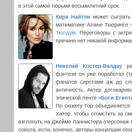
в этой самой тюрьме восьмилетний срок.
Кира Найтли
может сыграть
математике Алане Тьюринге
Тюлдум
. Переговоры с актри
причине нет никакой информац
Николай Костер-Валдау
рас
фэнтези он уже поработал (т
фанатов сиротами аж до сл
античность. Актер договарива
эпической ленте
«Боги Египт
По сюжету Гор объединяется
Хатор, чтобы отомстить за см
взглянуть на Джейме Ланнистера (персонаж
сокола, если, конечно, авторы концепции со