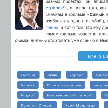
разных проектах: он вписа
стрелок*»
, а после того, ка
съемкам в фильме
«Самый ж
изображать одного из убийц,
Пенна
, а вот о том, кто ему 
самом фильме известно тольк
съемки должны стартовать уже осенью в Нью
Все о к
кастинг
экшн
хоррор
трилл
биопик
Игра в имитацию
Багров
Родэм*
Рентгеновский лагерь*
К
Кристен Стюарт
Кэри Маллиган