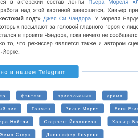
лся в актерский состав ленты
Пьера Мореля
«
к работа над этой картиной завершится, Хавьер при
естокий год*»
Джея Си Чэндора
. У Мореля Бард
 которых посылают за головой главного героя с ли
достался в проекте Чэндора, пока ничего не сообщаетс
о то, что режиссер является также и автором сце
-Йорке.
ино в нашем Telegram
ер
фэнтези
приключения
драма
ый пик
Ганмен
Зильс Мария
Боги Еги
ира Найтли
Скарлетт Йоханссон
Хавьер Б
Эмма Стоун
Дженнифер Лоуренс