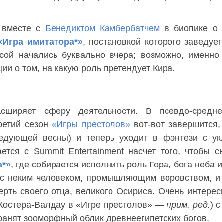
 вместе с
Бенедиктом Камбербатчем
в биопике о 
«Игра имитатора*»
, постановкой которого заведуе
сой начались буквально вчера; возможно, именно
ии о том, на какую роль претендует Кира.
ширяет сферу деятельности. В псевдо-средне
ретий сезон
«Игры престолов»
вот-вот завершится,
едующей весны) и теперь уходит в фэнтези с ук
ется с Summit Entertainment насчет того, чтобы с
а*»
, где собирается исполнить роль Гора, бога неба 
 с неким человеком, промышляющим воровством, и
ерть своего отца, великого Осириса. Очень интерес
 Костера-Валдау в «Игре престолов» —
прим. ред.
) 
хранят зооморфный облик древнеегипетских богов.