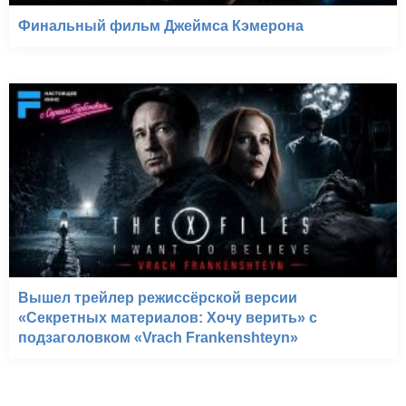
Финальный фильм Джеймса Кэмерона
Вышел трейлер режиссёрской версии
«Секретных материалов: Хочу верить» с
подзаголовком «Vrach Frankenshteyn»