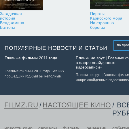
Загадочная
Пираты
история
Карибского моря:
Бенджамина
На странных
Баттона
берегах
по про
ПОПУЛЯРНЫЕ НОВОСТИ И СТАТЬИ
Главные фильмы 2011 года
Пленки не врут | Главные 
в жанре «найденные
видеозаписи»
Главные фильмы 2011 года. Без них
Пленки не врут | Главные филь
прошедший год был бы неполным.
жанре «найденные видеозапис
FILMZ.RU
/
НАСТОЯЩЕЕ КИНО
/ ВС
РУБ
новости кино
сериалы
фильмы
рецензии
событи