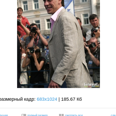
размерный кадр:
683x1024
| 185.67 Кб
дущая
полный размер
смотреть все
сле