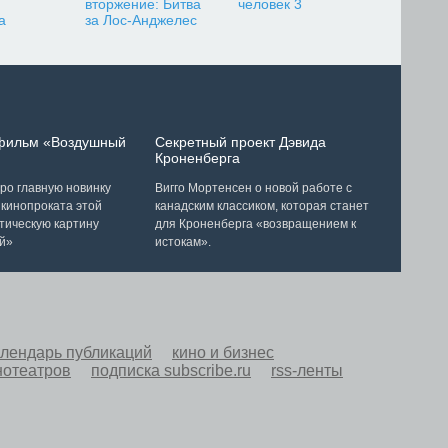
вторжение: Битва
человек 3
а
за Лос-Анджелес
 фильм «Воздушный
Секретный проект Дэвида
Кроненберга
ро главную новинку
Вигго Мортенсен о новой работе с
 кинопроката этой
канадским классиком, которая станет
тическую картину
для Кроненберга «возвращением к
й»
истокам».
алендарь публикаций
кино и бизнес
нотеатров
подписка subscribe.ru
rss-ленты