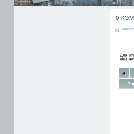
0 КО
обновит
Для от
ещё не
Пр