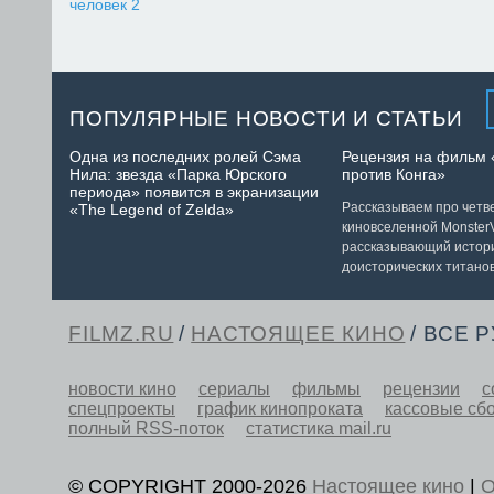
человек 2
ПОПУЛЯРНЫЕ НОВОСТИ И СТАТЬИ
Одна из последних ролей Сэма
Рецензия на фильм 
Нила: звезда «Парка Юрского
против Конга»
периода» появится в экранизации
Рассказываем про чет
«The Legend of Zelda»
киновселенной MonsterV
рассказывающий истор
доисторических титанов
FILMZ.RU
/
НАСТОЯЩЕЕ КИНО
/ ВСЕ 
новости кино
сериалы
фильмы
рецензии
с
спецпроекты
график кинопроката
кассовые сб
полный RSS-поток
статистика mail.ru
© COPYRIGHT 2000-2026
Настоящее кино
|
О