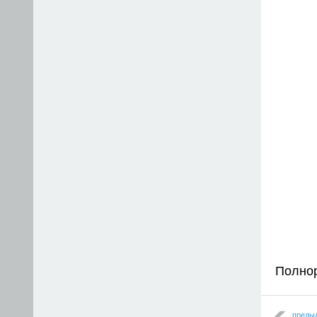
Полно
преды