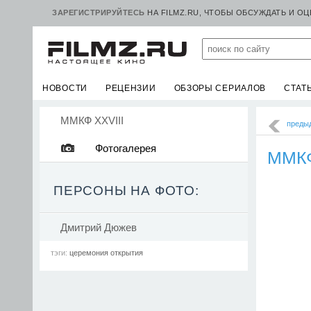
ЗАРЕГИСТРИРУЙТЕСЬ
НА FILMZ.RU, ЧТОБЫ ОБСУЖДАТЬ И О
НОВОСТИ
РЕЦЕНЗИИ
ОБЗОРЫ СЕРИАЛОВ
СТАТ
ММКФ XXVIII
преды
Фотогалерея
ММКФ
ПЕРСОНЫ НА ФОТО:
Дмитрий Дюжев
тэги:
церемония открытия