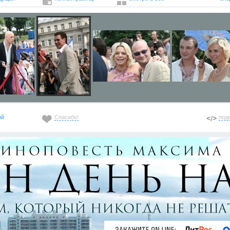
ий
Спасибо!
под