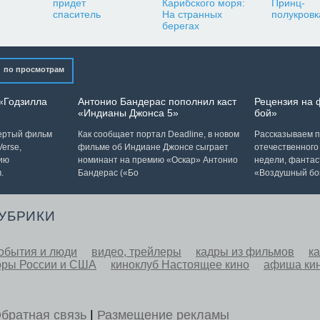
придет
Карибского моря:
Принц-
спаситель
На странных
полукровк
берегах
по просмотрам
«Годзилла
Антонио Бандерас пополнил каст
Рецензия на
«Индианы Джонса 5»
бой»
вертый фильм
Как сообщает портал Deadline, в новом
Рассказываем п
erse,
фильме об Индиане Джонсе сыграет
отечественного
ию
номинант на премию «Оскар» Антонио
недели, фантас
.
Бандерас («Бо
«Воздушный бо
РУБРИКИ
обытия и люди
видео, трейлеры
кадры из фильмов
к
оры России и США
киноклуб Настоящее кино
афиша ки
братная связь
|
Размещение рекламы