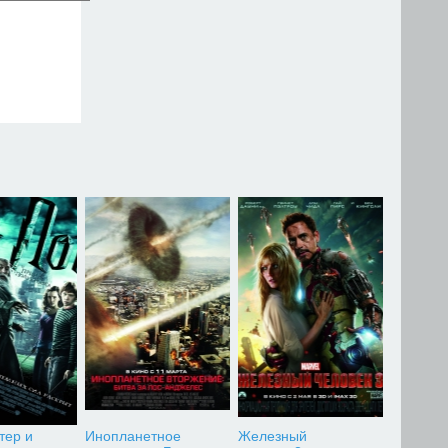
тер и
Инопланетное
Железный