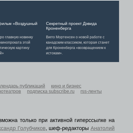
 фильм «Воздушный
Секретный проект Дэвида
Кроненберга
ро главную новинку
Вигго Мортенсен о новой работе с
 кинопроката этой
канадским классиком, которая станет
тическую картину
для Кроненберга «возвращением к
й»
истокам».
алендарь публикаций
кино и бизнес
нотеатров
подписка subscribe.ru
rss-ленты
зможна только при активной гиперссылке на
ксандр Голубчиков
, шеф-редакторы
Анатолий