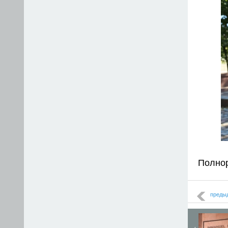
Полно
преды