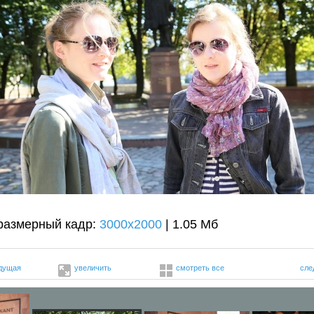
размерный кадр:
3000x2000
| 1.05 Мб
дущая
увеличить
смотреть все
сле