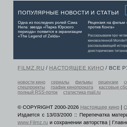
ПОПУЛЯРНЫЕ НОВОСТИ И СТАТЬИ
Одна из последних ролей Сэма
Рецензия на фильм 
Нила: звезда «Парка Юрского
против Конга»
периода» появится в экранизации
Рассказываем про чет
«The Legend of Zelda»
киновселенной MonsterV
рассказывающий истор
доисторических титанов
FILMZ.RU
/
НАСТОЯЩЕЕ КИНО
/ ВСЕ 
новости кино
сериалы
фильмы
рецензии
с
спецпроекты
график кинопроката
кассовые сб
полный RSS-поток
статистика mail.ru
© COPYRIGHT 2000-2026
Настоящее кино
|
О
Издается с 13/03/2000 :: Перепечатка мат
www.Filmz.ru
и сохранении авторства | Гла