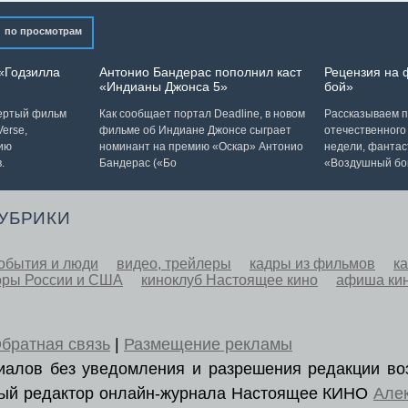
по просмотрам
«Годзилла
Антонио Бандерас пополнил каст
Рецензия на
«Индианы Джонса 5»
бой»
вертый фильм
Как сообщает портал Deadline, в новом
Рассказываем п
erse,
фильме об Индиане Джонсе сыграет
отечественного
ию
номинант на премию «Оскар» Антонио
недели, фантас
.
Бандерас («Бо
«Воздушный бо
РУБРИКИ
обытия и люди
видео, трейлеры
кадры из фильмов
к
оры России и США
киноклуб Настоящее кино
афиша ки
братная связь
|
Размещение рекламы
ериалов без уведомления и разрешения редакции во
вный редактор онлайн-журнала Настоящее КИНО
Але