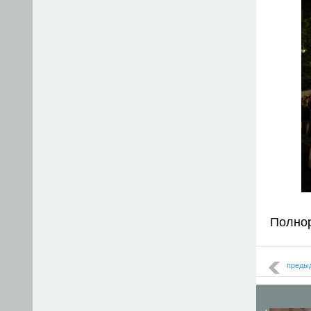
Полно
преды