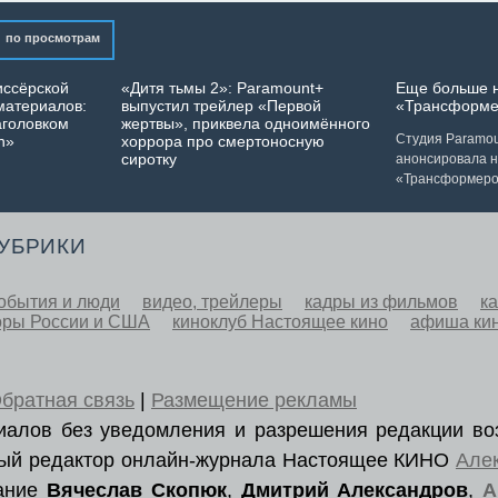
по просмотрам
иссёрской
«Дитя тьмы 2»: Paramount+
Еще больше 
материалов:
выпустил трейлер «Первой
«Трансформе
аголовком
жертвы», приквела одноимённого
Студия Paramoun
n»
хоррора про смертоносную
сиротку
анонсировала 
«Трансформеро
РУБРИКИ
обытия и люди
видео, трейлеры
кадры из фильмов
к
оры России и США
киноклуб Настоящее кино
афиша ки
братная связь
|
Размещение рекламы
ериалов без уведомления и разрешения редакции во
вный редактор онлайн-журнала Настоящее КИНО
Але
вание
Вячеслав Скопюк
,
Дмитрий Александров
,
А