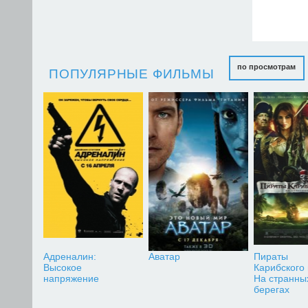
по просмотрам
ПОПУЛЯРНЫЕ ФИЛЬМЫ
Адреналин:
Аватар
Пираты
Высокое
Карибского
напряжение
На странны
берегах