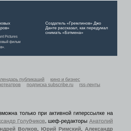
новых
Создатель «Гремлинов» Джо
ров»
Данте рассказал, как передумал
снимать «Бэтмена»
t Pictures
новый фильм
в».
алендарь публикаций
кино и бизнес
нотеатров
подписка subscribe.ru
rss-ленты
зможна только при активной гиперссылке на
ксандр Голубчиков
, шеф-редакторы
Анатолий
ндрей Волков
,
Юрий Римский
,
Александр