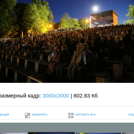
размерный кадр:
3000x2000
| 802.83 Кб
дущая
увеличить
смотреть все
сле