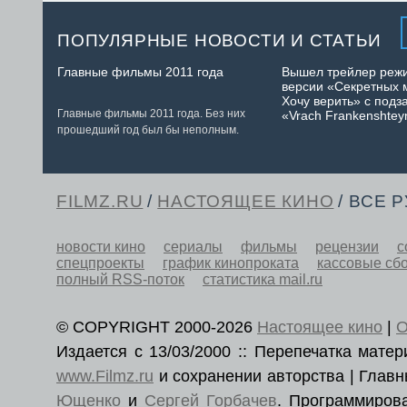
ПОПУЛЯРНЫЕ НОВОСТИ И СТАТЬИ
Главные фильмы 2011 года
Вышел трейлер реж
версии «Секретных 
Хочу верить» с подз
Главные фильмы 2011 года. Без них
«Vrach Frankenshtey
прошедший год был бы неполным.
FILMZ.RU
/
НАСТОЯЩЕЕ КИНО
/ ВСЕ 
новости кино
сериалы
фильмы
рецензии
с
спецпроекты
график кинопроката
кассовые сб
полный RSS-поток
статистика mail.ru
© COPYRIGHT 2000-2026
Настоящее кино
|
О
Издается с 13/03/2000 :: Перепечатка мат
www.Filmz.ru
и сохранении авторства | Гла
Ющенко
и
Сергей Горбачев
. Программиро