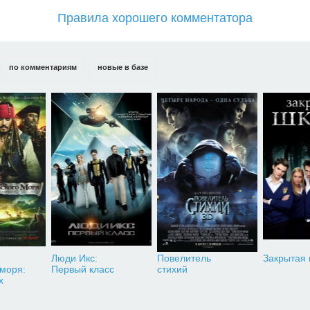
Правила хорошего комментатора
по комментариям
новые в базе
Люди Икс:
Повелитель
Закрытая
 моря:
Первый класс
стихий
х