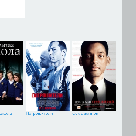
 школа
Потрошители
Семь жизней