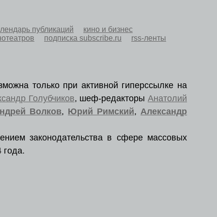
алендарь публикаций
кино и бизнес
нотеатров
подписка subscribe.ru
rss-ленты
зможна только при активной гиперссылке на
ксандр Голубчиков
, шеф-редакторы
Анатолий
ндрей Волков
,
Юрий Римский
,
Александр
ением законодательства в сфере массовых
 года.