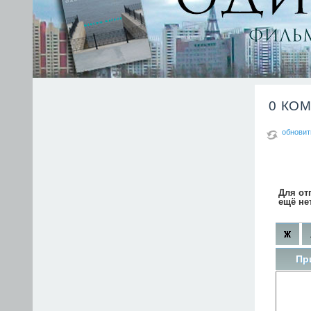
0 КО
обновит
Для от
ещё не
Пр