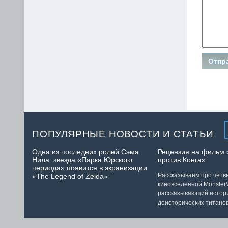
ПОПУЛЯРНЫЕ НОВОСТИ И СТАТЬИ
Одна из последних ролей Сэма
Рецензия на фильм 
Нила: звезда «Парка Юрского
против Конга»
периода» появится в экранизации
Рассказываем про чет
«The Legend of Zelda»
киновселенной MonsterV
рассказывающий истор
доисторических титанов