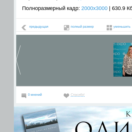
Полноразмерный кадр:
2000x3000
| 630.9 К
предыдущая
полный размер
уменьшить
0 мнений
Спасибо!