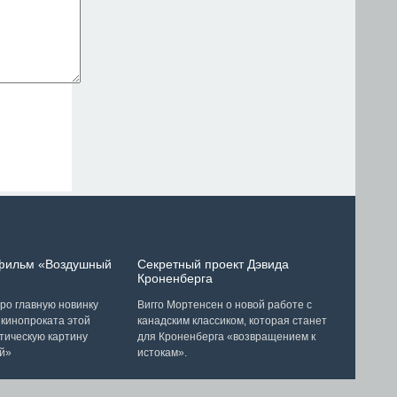
 фильм «Воздушный
Секретный проект Дэвида
Кроненберга
ро главную новинку
Вигго Мортенсен о новой работе с
 кинопроката этой
канадским классиком, которая станет
тическую картину
для Кроненберга «возвращением к
й»
истокам».