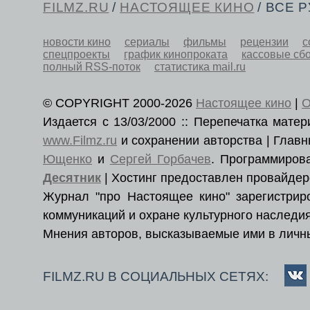
FILMZ.RU
/
НАСТОЯЩЕЕ КИНО
/ ВСЕ 
новости кино
сериалы
фильмы
рецензии
с
спецпроекты
график кинопроката
кассовые сб
полный RSS-поток
статистика mail.ru
© COPYRIGHT 2000-2026
Настоящее кино
|
О
Издается с 13/03/2000 :: Перепечатка мат
www.Filmz.ru
и сохранении авторства | Гла
Ющенко
и
Сергей Горбачев
. Программиро
Десятник
| Хостинг предоставлен провайде
Журнал "про Настоящее кино" зарегистри
коммуникаций и охране культурного наследия
Мнения авторов, высказываемые ими в личны
FILMZ.RU В СОЦИАЛЬНЫХ СЕТЯХ: