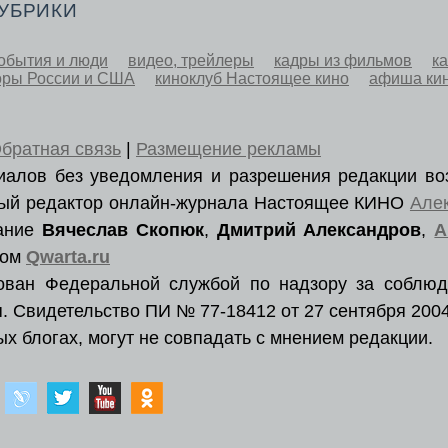
РУБРИКИ
обытия и люди
видео, трейлеры
кадры из фильмов
к
оры России и США
киноклуб Настоящее кино
афиша ки
братная связь
|
Размещение рекламы
ериалов без уведомления и разрешения редакции во
вный редактор онлайн-журнала Настоящее КИНО
Але
вание
Вячеслав Скопюк
,
Дмитрий Александров
,
А
ром
Qwarta.ru
рован Федеральной службой по надзору за соблюд
. Свидетельство ПИ № 77-18412 от 27 сентября 2004
х блогах, могут не совпадать с мнением редакции.