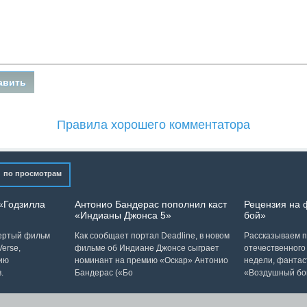
Правила хорошего комментатора
по просмотрам
«Годзилла
Антонио Бандерас пополнил каст
Рецензия на
«Индианы Джонса 5»
бой»
вертый фильм
Как сообщает портал Deadline, в новом
Рассказываем п
erse,
фильме об Индиане Джонсе сыграет
отечественного
ию
номинант на премию «Оскар» Антонио
недели, фантас
.
Бандерас («Бо
«Воздушный бо