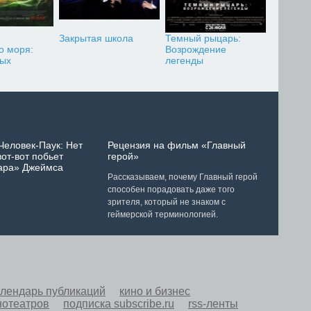
Закрытая школа
Темный рыцарь:
о моря:
Возрождение
ных
легенды
Человек-Паук: Нет
Рецензия на фильм «Главный
от-вот побьет
герой»
ара» Джеймса
Рассказываем, почему Главный герой
способен порадовать даже того
зрителя, который не знаком с
геймерской терминологией.
алендарь публикаций
кино и бизнес
нотеатров
подписка subscribe.ru
rss-ленты