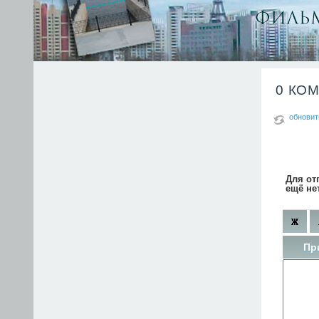
0 КО
обновит
Для от
ещё не
Пр