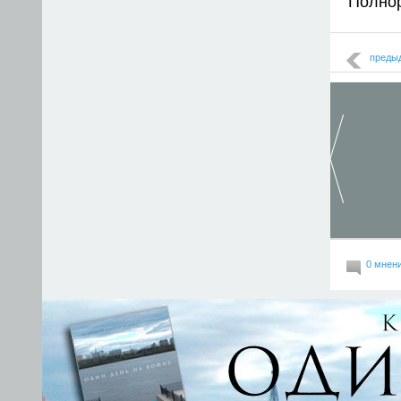
Полно
преды
0 мнен