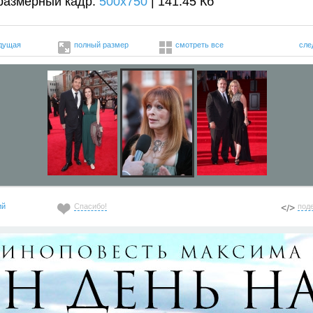
размерный кадр:
500x750
| 141.45 Кб
дущая
полный размер
смотреть все
сле
ий
Спасибо!
под