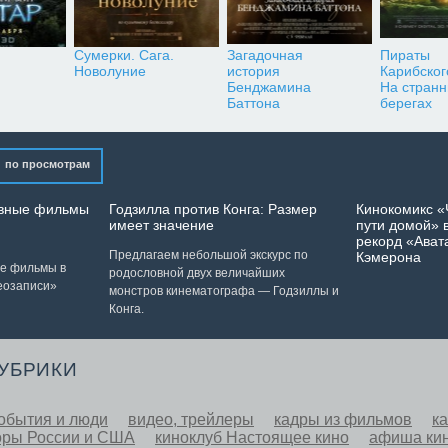
Сумерки. Сага.
Загадочная
Пираты
Новолуние
история
Карибског
Бенджамина
На стран
Баттона
берегах
по просмотрам
лавные фильмы
Годзилла против Конга: Размер
Кинокомикс «
имеет значение
пути домой» в
рекорд «Ават
Предлагаем небольшой экскурс по
Кэмерона
ые фильмы в
родословной двух величайших
еозаписи»
монстров кинематографа — Годзиллы и
Конга.
РУБРИКИ
обытия и люди
видео, трейлеры
кадры из фильмов
к
оры России и США
киноклуб Настоящее кино
афиша ки