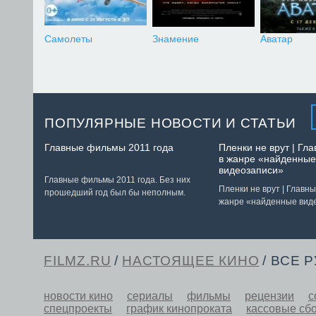
Самолеты
Знамение
Аватар
ПОПУЛЯРНЫЕ НОВОСТИ И СТАТЬИ
Главные фильмы 2011 года
Пленки не врут | Г
в жанре «найденные
видеозаписи»
Главные фильмы 2011 года. Без них
Пленки не врут | Главн
прошедший год был бы неполным.
жанре «найденные вид
FILMZ.RU
/
НАСТОЯЩЕЕ КИНО
/ ВСЕ 
новости кино
сериалы
фильмы
рецензии
с
спецпроекты
график кинопроката
кассовые сб