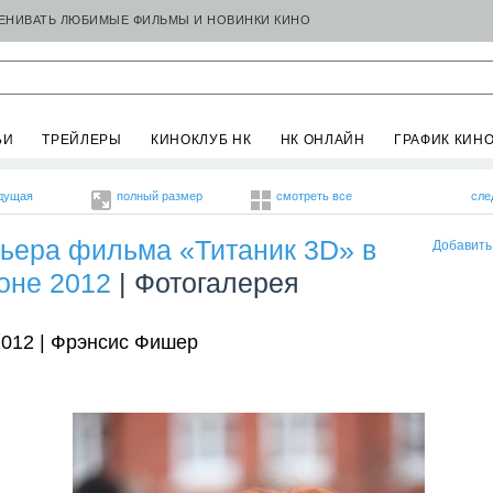
ЦЕНИВАТЬ ЛЮБИМЫЕ ФИЛЬМЫ И НОВИНКИ КИНО
ЬИ
ТРЕЙЛЕРЫ
КИНОКЛУБ НК
НК ОНЛАЙН
ГРАФИК КИН
дущая
полный размер
смотреть все
сле
ьера фильма «Титаник 3D» в
Добавить
оне 2012
| Фотогалерея
2012 | Фрэнсис Фишер