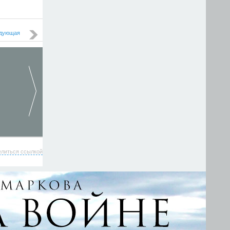
дующая
елиться ссылкой