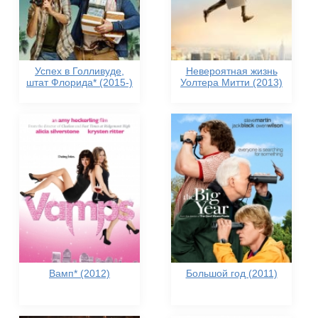
Успех в Голливуде,
Невероятная жизнь
штат Флорида* (2015-)
Уолтера Митти (2013)
Вамп* (2012)
Большой год (2011)