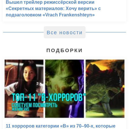
Вышел трейлер режиссёрской версии
«Секретных материалов: Хочу верить» с
подзаголовком «Vrach Frankenshteyn»
Все новости
ПОДБОРКИ
11 хорроров категории «B» из 70–90-х, которые