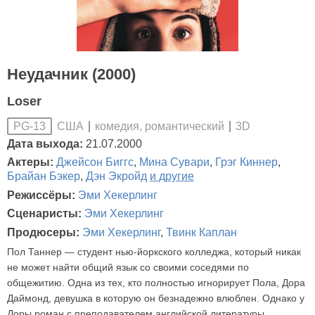
Неудачник (2000)
Loser
США
комедия, романтический
3D
PG-13
Дата выхода:
21.07.2000
Актеры:
Джейсон Биггс
,
Мина Сувари
,
Грэг Киннер
,
Брайан Бэкер
,
Дэн Экройд
и другие
Режиссёры:
Эми Хекерлинг
Сценаристы:
Эми Хекерлинг
Продюсеры:
Эми Хекерлинг
,
Твинк Каплан
Пол Таннер — студент нью-йоркского колледжа, который никак
не может найти общий язык со своими соседями по
общежитию. Одна из тех, кто полностью игнорирует Пола, Дора
Даймонд, девушка в которую он безнадежно влюблен. Однако у
Доры роман с преподавателем английской литературы