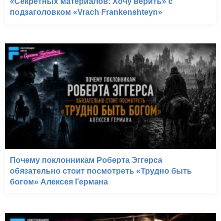
«Секретных материалов: Хочу верить» с
подзаголовком «Vrach Frankenshteyn»
Почему поклонникам Роберта Эггерса
обязательно стоит посмотреть «Трудно быть
богом» Алексея Германа