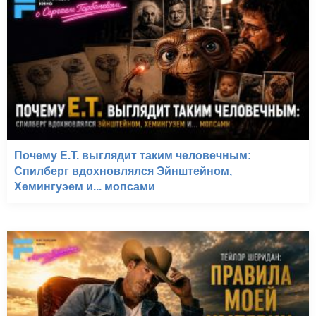
Почему E.T. выглядит таким человечным:
Спилберг вдохновлялся Эйнштейном,
Хемингуэем и... мопсами