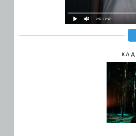
0:00
/ 0:00
КАД