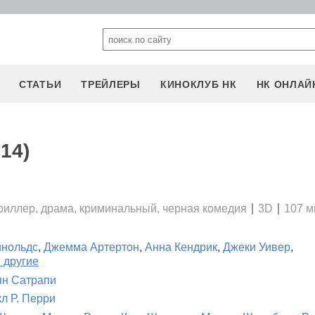
СТАТЬИ
ТРЕЙЛЕРЫ
КИНОКЛУБ НК
НК ОНЛАЙ
14)
риллер, драма, криминальный, черная комедия
3D
107 м
йнольдс
,
Джемма Артертон
,
Анна Кендрик
,
Джеки Уивер
,
 другие
н Сатрапи
л Р. Перри