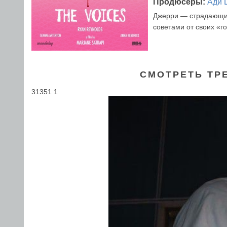
Продюсеры:
Ади 
Джерри — страдающий
советами от своих «
СМОТРЕТЬ ТР
31351 1