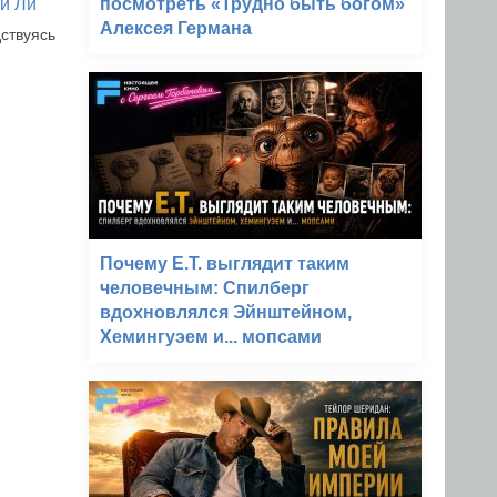
й Ли
посмотреть «Трудно быть богом»
Алексея Германа
ствуясь
Почему E.T. выглядит таким
человечным: Спилберг
вдохновлялся Эйнштейном,
Хемингуэем и... мопсами