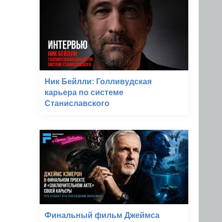
Ник Бейлли: Голливудская
карьера по системе
Станиславского
Финальный фильм Джеймса