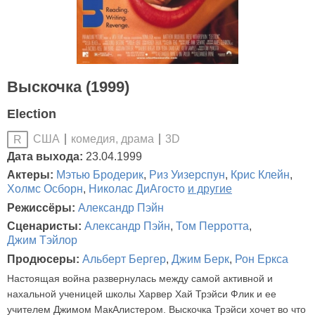
Выскочка (1999)
Election
США
комедия, драма
3D
R
Дата выхода:
23.04.1999
Актеры:
Мэтью Бродерик
,
Риз Уизерспун
,
Крис Клейн
,
Холмс Осборн
,
Николас ДиАгосто
и другие
Режиссёры:
Александр Пэйн
Сценаристы:
Александр Пэйн
,
Том Перротта
,
Джим Тэйлор
Продюсеры:
Альберт Бергер
,
Джим Берк
,
Рон Еркса
Настоящая война развернулась между самой активной и
нахальной ученицей школы Харвер Хай Трэйси Флик и ее
учителем Джимом МакАлистером. Выскочка Трэйси хочет во что