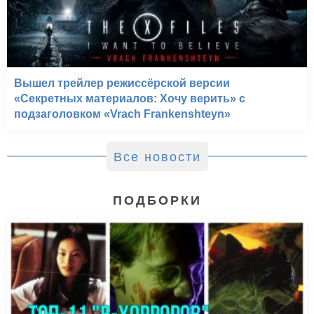
Вышел трейлер режиссёрской версии
«Секретных материалов: Хочу верить» с
подзаголовком «Vrach Frankenshteyn»
Все новости
ПОДБОРКИ