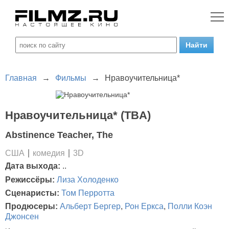
Главная
→
Фильмы
→
Нравоучительница*
Нравоучительница* (TBA)
Abstinence Teacher, The
США
комедия
3D
Дата выхода:
..
Режиссёры:
Лиза Холоденко
Сценаристы:
Том Перротта
Продюсеры:
Альберт Бергер
,
Рон Еркса
,
Полли Коэн
Джонсен