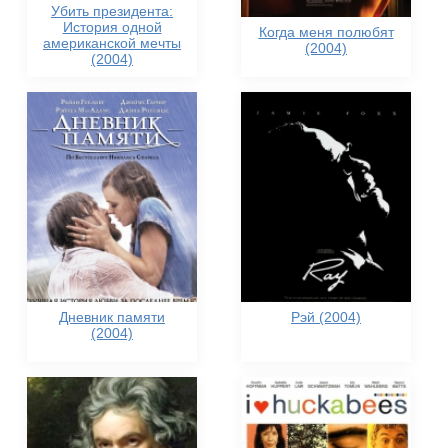
Убить президента:
История одной
Когда меня полюбят
американской мечты
(2004)
(2004)
Дневник памяти
Рэй (2004)
(2004)