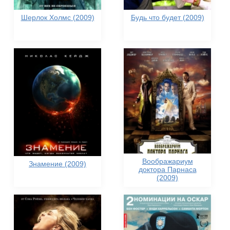
Шерлок Холмс (2009)
Будь что будет (2009)
Воображариум
Знамение (2009)
доктора Парнаса
(2009)