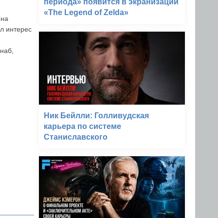
периода» появится в экранизации
«The Legend of Zelda»
 на
ял интерес
наб,
Ник Бейлли: Голливудская
карьера по системе
Станиславского