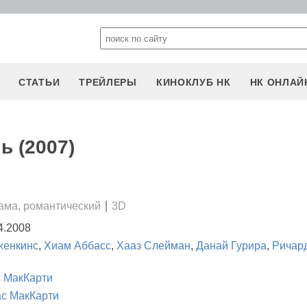
СТАТЬИ
ТРЕЙЛЕРЫ
КИНОКЛУБ НК
НК ОНЛАЙ
ь (2007)
ама, романтический
3D
4.2008
женкинс
,
Хиам Аббасс
,
Хааз Слейман
,
Данай Гурира
,
Ричар
 МакКарти
с МакКарти