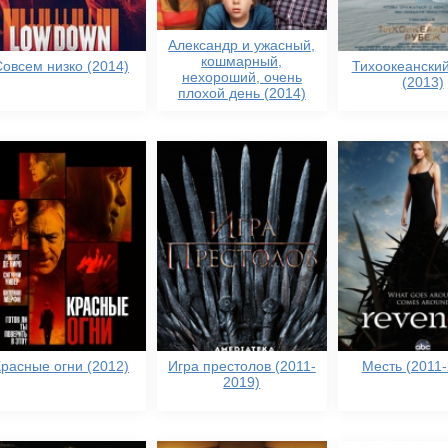
Александр и ужасный,
кошмарный,
Совсем низко (2014)
Тихоокеански
нехороший, очень
(2013)
плохой день (2014)
Красные огни (2012)
Игра престолов (2011-
Месть (2011-
2019)