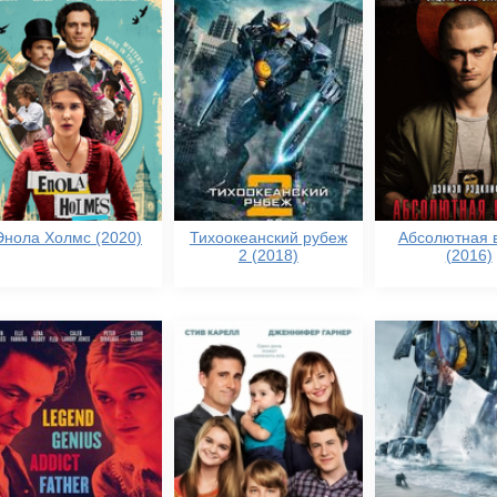
Энола Холмс (2020)
Тихоокеанский рубеж
Абсолютная 
2 (2018)
(2016)