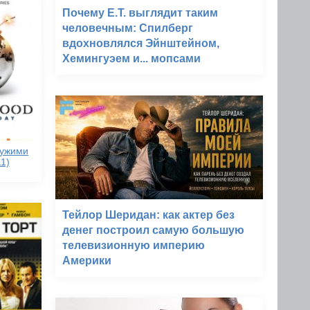
Почему E.T. выглядит таким
человечным: Спилберг
вдохновлялся Эйнштейном,
Хемингуэем и... мопсами
чужими
1)
Тейлор Шеридан: как актер без
денег построил самую большую
телевизионную империю
Америки