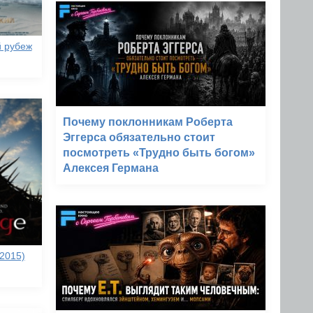
й рубеж
Почему поклонникам Роберта
Эггерса обязательно стоит
посмотреть «Трудно быть богом»
Алексея Германа
2015)