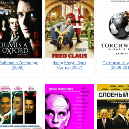
бийства в Оксфорде
Фред Клаус, брат
Охотники за 
(2008)
Санты (2007)
(2006-201