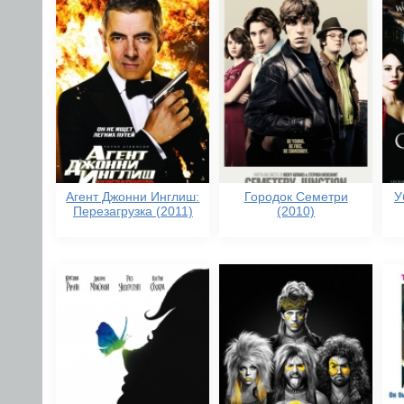
Агент Джонни Инглиш:
Городок Семетри
У
Перезагрузка (2011)
(2010)