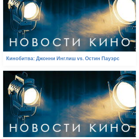
Кинобитва: Джонни Инглиш vs. Остин Пауэрс