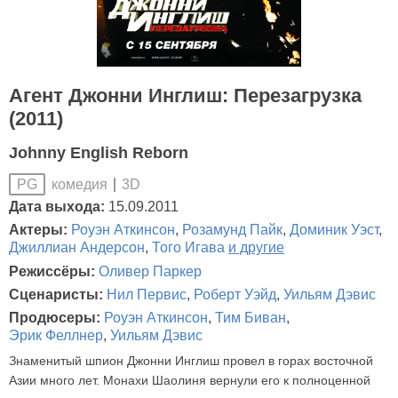
Агент Джонни Инглиш: Перезагрузка
(2011)
Johnny English Reborn
комедия
3D
PG
Дата выхода:
15.09.2011
Актеры:
Роуэн Аткинсон
,
Розамунд Пайк
,
Доминик Уэст
,
Джиллиан Андерсон
,
Того Игава
и другие
Режиссёры:
Оливер Паркер
Сценаристы:
Нил Первис
,
Роберт Уэйд
,
Уильям Дэвис
Продюсеры:
Роуэн Аткинсон
,
Тим Биван
,
Эрик Феллнер
,
Уильям Дэвис
Знаменитый шпион Джонни Инглиш провел в горах восточной
Азии много лет. Монахи Шаолиня вернули его к полноценной