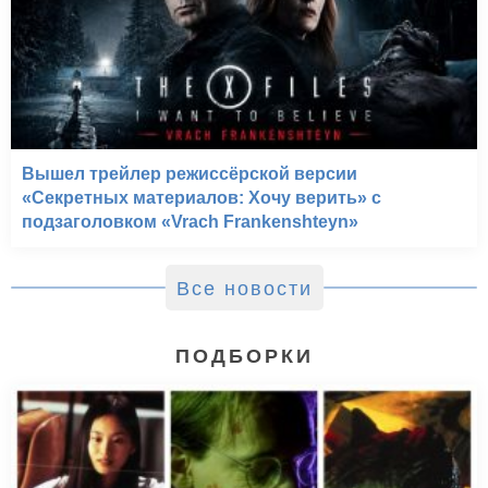
Вышел трейлер режиссёрской версии
«Секретных материалов: Хочу верить» с
подзаголовком «Vrach Frankenshteyn»
Все новости
ПОДБОРКИ