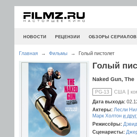
НОВОСТИ
РЕЦЕНЗИИ
ОБЗОРЫ СЕРИАЛОВ
Главная
→
Фильмы
→
Голый пистолет
Голый пис
Naked Gun, The
США
ко
PG-13
Дата выхода:
02.1
Актеры:
Лесли Ни
Марк Холтон
и дру
Режиссёры:
Дэвид
Сценаристы:
Джер