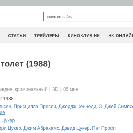
СТАТЬИ
ТРЕЙЛЕРЫ
КИНОКЛУБ НК
НК ОНЛАЙ
толет (1988)
медия, криминальный
3D
85 мин.
2.1988
льсен
,
Присцилла Пресли
,
Джордж Кеннеди
,
О. Джей Симпс
гие
 Цукер
ри Цукер
,
Джим Абрахамс
,
Дэвид Цукер
,
Пэт Профт