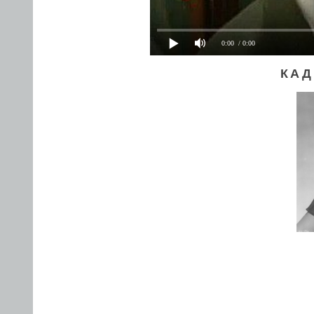
0:00
/ 0:00
КАД