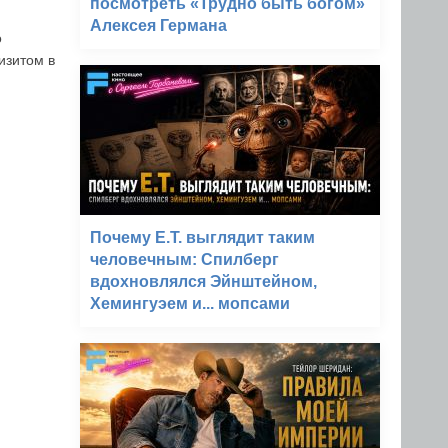
посмотреть «Трудно быть богом»
Алексея Германа
о
изитом в
Почему E.T. выглядит таким
человечным: Спилберг
вдохновлялся Эйнштейном,
Хемингуэем и... мопсами