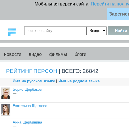
Мобильная версия сайта.
Перейти на полн
Зарегис
новости
видео
фильмы
блоги
РЕЙТИНГ ПЕРСОН
| ВСЕГО: 26842
Имя на русском языке
|
Имя на родном языке
Борис Щербаков
—
Екатерина Щеглова
—
Анна Щербинина
—