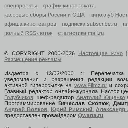
спецпроекты
график кинопроката
кассовые сборы России и США
киноклуб Нас
афиша кинотеатров
подписка subscribe.ru
r
полный RSS-поток
статистика mail.ru
© COPYRIGHT 2000-2026
Настоящее кино
Размещение рекламы
Издается с 13/03/2000 :: Перепечатка
уведомления и разрешения редакции воз
активной гиперссылке на
www.Filmz.ru
и сохра
Главный редактор онлайн-журнала Настоя
Голубчиков
, шеф-редактор
Анатолий Ющенко
Программирование
Вячеслав Скопюк
,
Дмит
Андрей Волков
,
Юрий Римский
,
Александр 
предоставлен провайдером
Qwarta.ru