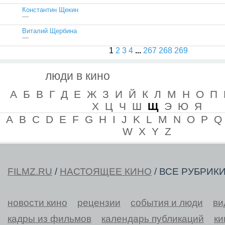
Константин Щекин
—
Виталий Щербина
—
1
2
3
4
...
267
268
269
люди в кино
А
Б
В
Г
Д
Е
Ж
З
И
Й
К
Л
М
Н
О
П
Х
Ц
Ч
Ш
Щ
Э
Ю
Я
A
B
C
D
E
F
G
H
I
J
K
L
M
N
O
P
Q
W
X
Y
Z
FILMZ.RU
/
НАСТОЯЩЕЕ КИНО
/ ВСЕ РУБРИК
новости кино
рецензии
события и люди
ви
кадры из фильмов
календарь публикаций
ки