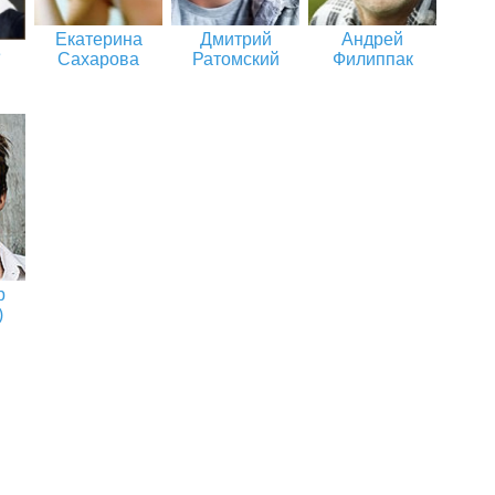
Екатерина
Дмитрий
Андрей
ё
Сахарова
Ратомский
Филиппак
р
)