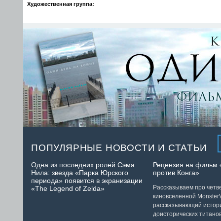
Художественная группа:
ПОПУЛЯРНЫЕ НОВОСТИ И СТАТЬИ
Одна из последних ролей Сэма
Рецензия на фильм 
Нила: звезда «Парка Юрского
против Конга»
периода» появится в экранизации
Рассказываем про чет
«The Legend of Zelda»
киновселенной MonsterV
рассказывающий истор
доисторических титанов