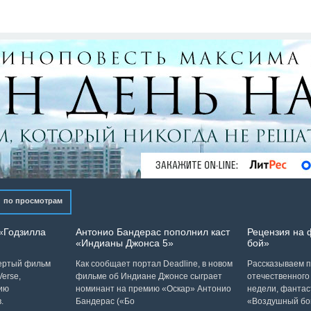
по просмотрам
«Годзилла
Антонио Бандерас пополнил каст
Рецензия на
«Индианы Джонса 5»
бой»
вертый фильм
Как сообщает портал Deadline, в новом
Рассказываем п
erse,
фильме об Индиане Джонсе сыграет
отечественного
ию
номинант на премию «Оскар» Антонио
недели, фантас
.
Бандерас («Бо
«Воздушный бо