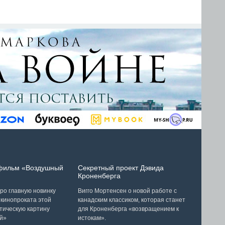
 фильм «Воздушный
Секретный проект Дэвида
Кроненберга
ро главную новинку
Вигго Мортенсен о новой работе с
 кинопроката этой
канадским классиком, которая станет
тическую картину
для Кроненберга «возвращением к
й»
истокам».