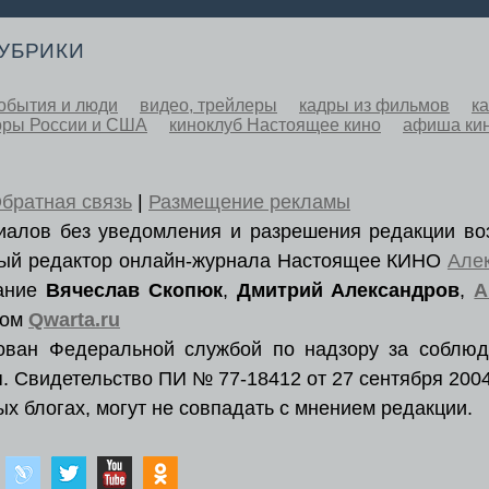
РУБРИКИ
обытия и люди
видео, трейлеры
кадры из фильмов
к
оры России и США
киноклуб Настоящее кино
афиша ки
братная связь
|
Размещение рекламы
ериалов без уведомления и разрешения редакции во
вный редактор онлайн-журнала Настоящее КИНО
Але
вание
Вячеслав Скопюк
,
Дмитрий Александров
,
А
ром
Qwarta.ru
рован Федеральной службой по надзору за соблюд
. Свидетельство ПИ № 77-18412 от 27 сентября 2004
х блогах, могут не совпадать с мнением редакции.