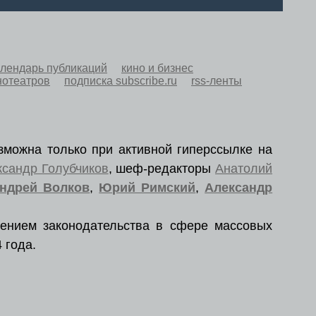
алендарь публикаций
кино и бизнес
нотеатров
подписка subscribe.ru
rss-ленты
зможна только при активной гиперссылке на
ксандр Голубчиков
, шеф-редакторы
Анатолий
ндрей Волков
,
Юрий Римский
,
Александр
ением законодательства в сфере массовых
 года.