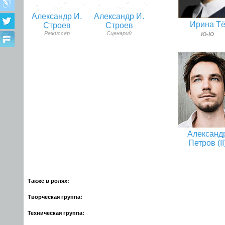
Александр И.
Александр И.
Ирина Т
Строев
Строев
Режиссёр
Сценарий
Ю-Ю
Александ
Петров (II
Также в ролях:
Творческая группа:
Техническая группа: