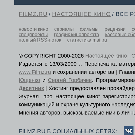
FILMZ.RU
/
НАСТОЯЩЕЕ КИНО
/ ВСЕ 
новости кино
сериалы
фильмы
рецензии
с
спецпроекты
график кинопроката
кассовые сб
полный RSS-поток
статистика mail.ru
© COPYRIGHT 2000-2026
Настоящее кино
|
О
Издается с 13/03/2000 :: Перепечатка мат
www.Filmz.ru
и сохранении авторства | Гла
Ющенко
и
Сергей Горбачев
. Программиро
Десятник
| Хостинг предоставлен провайде
Журнал "про Настоящее кино" зарегистри
коммуникаций и охране культурного наследия
Мнения авторов, высказываемые ими в личны
FILMZ.RU В СОЦИАЛЬНЫХ СЕТЯХ: