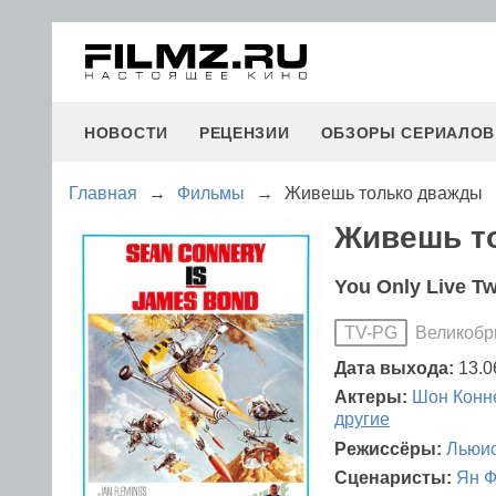
НОВОСТИ
РЕЦЕНЗИИ
ОБЗОРЫ СЕРИАЛОВ
Главная
→
Фильмы
→
Живешь только дважды
Живешь то
You Only Live Tw
Великобр
TV-PG
Дата выхода:
13.0
Актеры:
Шон Конн
другие
Режиссёры:
Льюис
Сценаристы:
Ян Ф