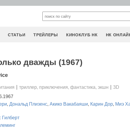
СТАТЬИ
ТРЕЙЛЕРЫ
КИНОКЛУБ НК
НК ОНЛАЙ
лько дважды (1967)
ice
итания
триллер, приключения, фантастика, экшн
3D
6.1967
ери
,
Дональд Плизенс
,
Акико Вакабаяши
,
Карин Дор
,
Миэ Х
 Гилберт
леминг