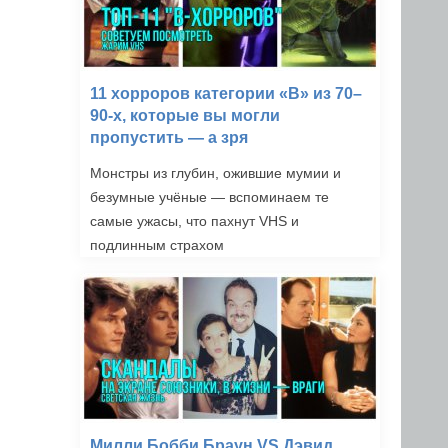
11 хорроров категории «B» из 70–
90-х, которые вы могли
пропустить — а зря
Монстры из глубин, ожившие мумии и
безумные учёные — вспоминаем те
самые ужасы, что пахнут VHS и
подлинным страхом
Милли Бобби Браун VS Дэвид