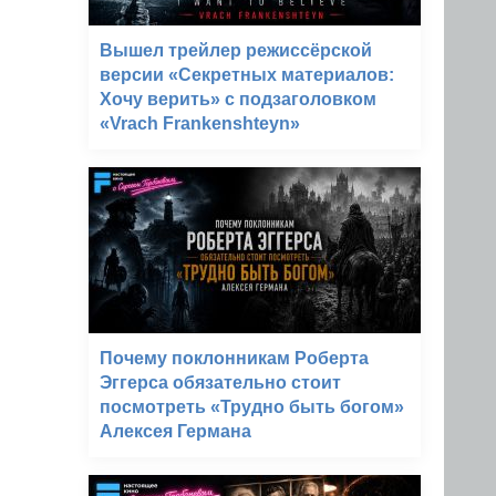
Вышел трейлер режиссёрской
версии «Секретных материалов:
Хочу верить» с подзаголовком
«Vrach Frankenshteyn»
Почему поклонникам Роберта
Эггерса обязательно стоит
посмотреть «Трудно быть богом»
Алексея Германа