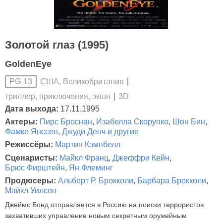
Золотой глаз (1995)
GoldenEye
США, Великобритания
PG-13
триллер, приключения, экшн
3D
Дата выхода:
17.11.1995
Актеры:
Пирс Броснан
,
Изабелла Скорупко
,
Шон Бин
,
Фамке Янссен
,
Джуди Денч
и другие
Режиссёры:
Мартин Кэмпбелл
Сценаристы:
Майкл Франц
,
Джеффри Кейн
,
Брюс Фирштейн
,
Ян Флеминг
Продюсеры:
Альберт Р. Брокколи
,
Барбара Брокколи
,
Майкл Уилсон
Джеймс Бонд отправляется в Россию на поиски террористов
захвативших управление новым секретным оружейным