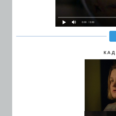
0:00
/ 0:00
КАД