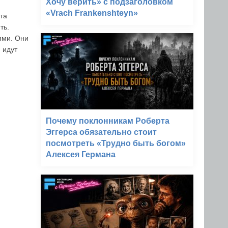
Хочу верить» с подзаголовком
«Vrach Frankenshteyn»
 та
ть.
ями. Они
 идут
Почему поклонникам Роберта
Эггерса обязательно стоит
посмотреть «Трудно быть богом»
Алексея Германа