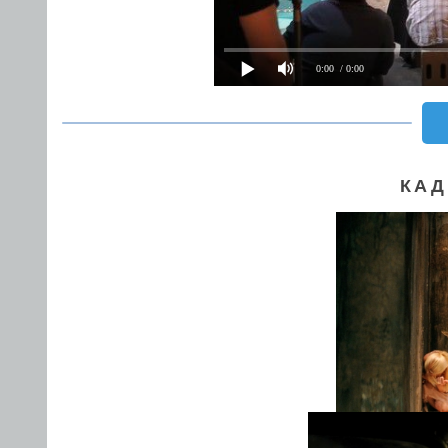
0:00
/ 0:00
КАД