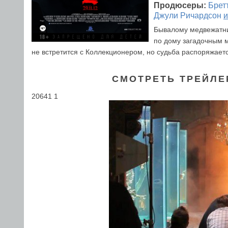
Продюсеры:
Брет
Джули Ричардсон
и
Бывалому медвежатни
по дому загадочным м
не встретится с Коллекциoнером, но cудьба распоряжаетс
СМОТРЕТЬ ТРЕЙЛЕ
20641 1