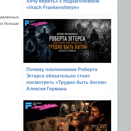
Хочу верить» с подзаголовком
«Vrach Frankenshteyn»
тавленных
ни больше
Почему поклонникам Роберта
Эггерса обязательно стоит
посмотреть «Трудно быть богом»
Алексея Германа