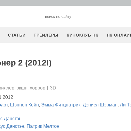
СТАТЬИ
ТРЕЙЛЕРЫ
КИНОКЛУБ НК
НК ОНЛАЙ
нер 2 (2012I)
риллер, экшн, хоррор
3D
1.2012
арт
,
Шэннон Кейн
,
Эмма Фитцпатрик
,
Дэниел Шэрман
,
Ли Т
с Данстэн
ус Данстэн
,
Патрик Мелтон