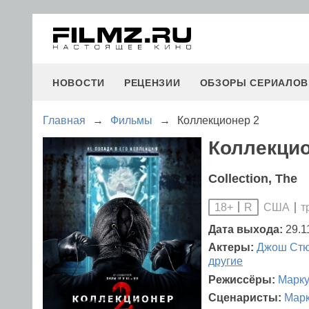
НОВОСТИ
РЕЦЕНЗИИ
ОБЗОРЫ СЕРИАЛОВ
Главная
→
Фильмы
→
Коллекционер 2
Коллекцио
Collection, The
США
т
18+
R
Дата выхода:
29.1
Актеры:
Джош Стю
другие
Режиссёры:
Марку
Сценаристы:
Марк