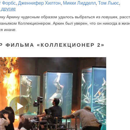
т Форбс
,
Дженнифер Хилтон
,
Микки Лидделл
,
Том Льюс
,
 другие
ку Аркину чудесным образом удалось выбраться из ловушек, расс
аньяком Коллекционером. Аркин был уверен, что он никогда в жиз
я иначе.
Р ФИЛЬМА «КОЛЛЕКЦИОНЕР 2»