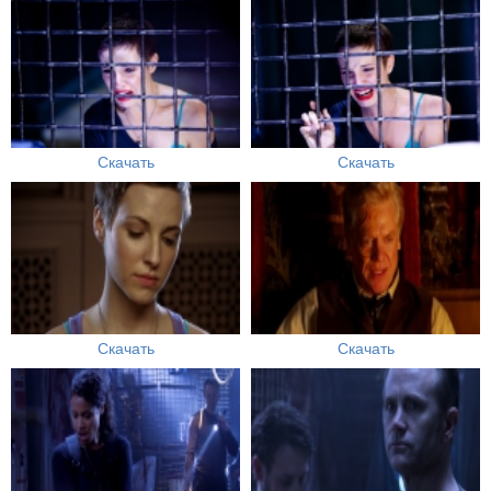
Скачать
Скачать
Скачать
Скачать