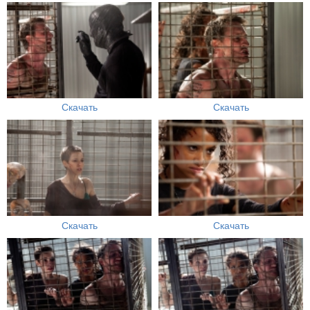
Скачать
Скачать
Скачать
Скачать