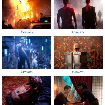
Скачать
Скачать
Скачать
Скачать