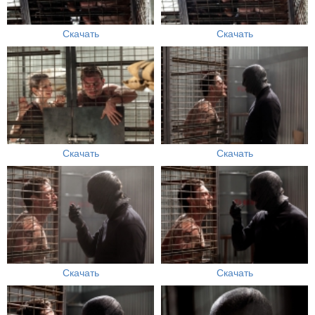
Скачать
Скачать
Скачать
Скачать
Скачать
Скачать