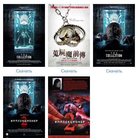
Скачать
Скачать
Скачать