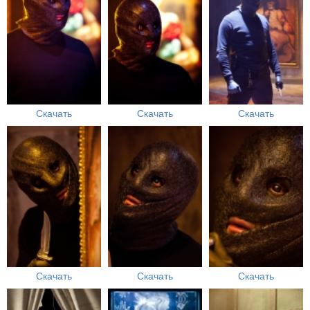
Скачать
Скачать
Скачать
Скачать
Скачать
Скачать