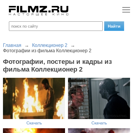
Главная
→
Коллекционер 2
→
Фотографии из фильма Коллекционер 2
Фотографии, постеры и кадры из
фильма Коллекционер 2
Скачать
Скачать