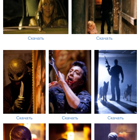
Скачать
Скачать
Скачать
Скачать
Скачать