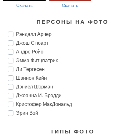
Скачать
Скачать
ПЕРСОНЫ НА ФОТО
Рэндалл Арчер
Джош Стюарт
Андре Ройо
Эмма Фитцпатрик
Ли Тергесен
Шэннон Кейн
Дэниел Шэрман
Джоанна И. Брэдди
Кристофер МакДональд
Эрин Вэй
ТИПЫ ФОТО