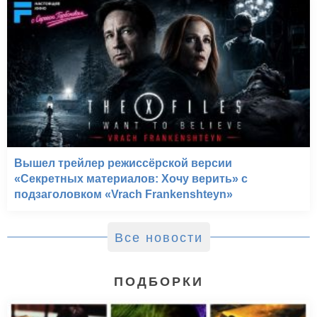
Вышел трейлер режиссёрской версии
«Секретных материалов: Хочу верить» с
подзаголовком «Vrach Frankenshteyn»
Все новости
ПОДБОРКИ