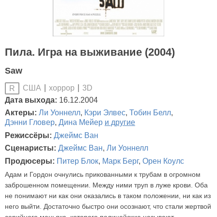
Пила. Игра на выживание (2004)
Saw
США
хоррор
3D
R
Дата выхода:
16.12.2004
Актеры:
Ли Уоннелл
,
Кэри Элвес
,
Тобин Белл
,
Дэнни Гловер
,
Дина Мейер
и другие
Режиссёры:
Джеймс Ван
Сценаристы:
Джеймс Ван
,
Ли Уоннелл
Продюсеры:
Питер Блок
,
Марк Берг
,
Орен Коулс
Адам и Гордон очнулись прикованными к трубам в огромном
заброшенном помещении. Между ними труп в луже крови. Оба
не понимают ни как они оказались в таком положении, ни как из
него выйти. Достаточно быстро они осознают, что стали жертвой