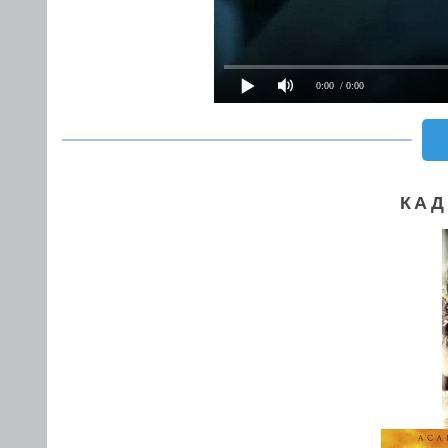
0:00
/ 0:00
КАД