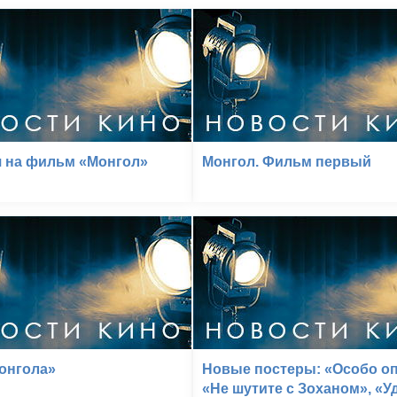
я на фильм «Монгол»
Монгол. Фильм первый
онгола»
Новые постеры: «Особо оп
«Не шутите с Зоханом», «У