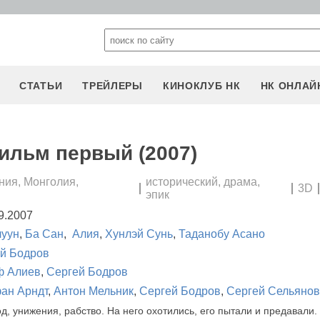
СТАТЬИ
ТРЕЙЛЕРЫ
КИНОКЛУБ НК
НК ОНЛАЙ
ильм первый (2007)
ния, Монголия,
исторический, драма,
3D
эпик
9.2007
луун
,
Ба Сан
,
Алия
,
Хунлэй Сунь
,
Таданобу Асано
й Бодров
ф Алиев
,
Сергей Бодров
ан Арндт
,
Антон Мельник
,
Сергей Бодров
,
Сергей Сельянов
д, унижения, рабство. На него охотились, его пытали и предавали.