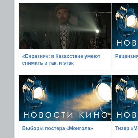
«Евразия»: в Казахстане умеют
Рецензи
снимать и так, и этак
Выборы постера «Монгола»
Тизер «М