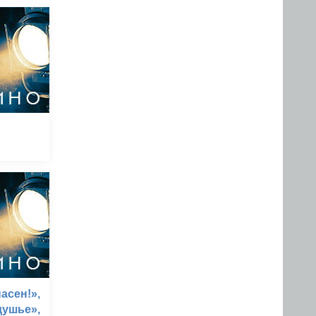
асен!»,
душье»,