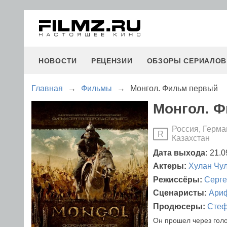
НОВОСТИ
РЕЦЕНЗИИ
ОБЗОРЫ СЕРИАЛОВ
Главная
→
Фильмы
→
Монгол. Фильм первый
Монгол. Ф
Россия, Герма
R
Казахстан
Дата выхода:
21.0
Актеры:
Хулан Чу
Режиссёры:
Серге
Сценаристы:
Ари
Продюсеры:
Стеф
Он прошел через голо