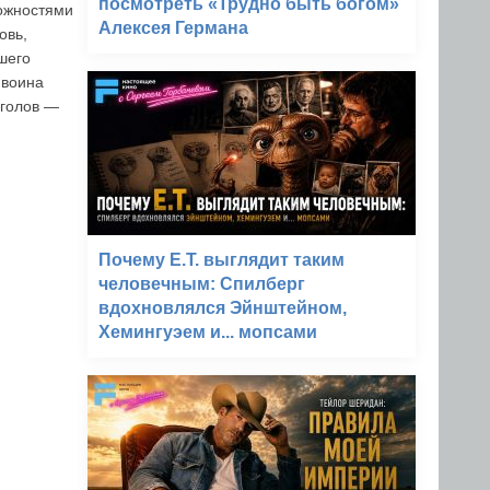
посмотреть «Трудно быть богом»
можностями
Алексея Германа
овь,
вшего
 воина
нголов —
Почему E.T. выглядит таким
человечным: Спилберг
вдохновлялся Эйнштейном,
Хемингуэем и... мопсами