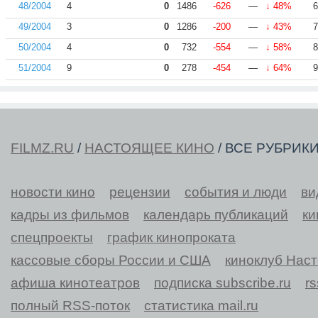
48/2004
4
0
1486
-626
—
↓ 48%
6
49/2004
3
0
1286
-200
—
↓ 43%
7
50/2004
4
0
732
-554
—
↓ 58%
8
51/2004
9
0
278
-454
—
↓ 64%
9
FILMZ.RU
/
НАСТОЯЩЕЕ КИНО
/ ВСЕ РУБРИК
новости кино
рецензии
события и люди
ви
кадры из фильмов
календарь публикаций
ки
спецпроекты
график кинопроката
кассовые сборы России и США
киноклуб Нас
афиша кинотеатров
подписка subscribe.ru
r
полный RSS-поток
статистика mail.ru