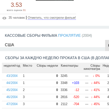
3.53
всего оценок
31
|
35 человек
Отметить, что смотрели фильм!
КАССОВЫЕ СБОРЫ ФИЛЬМА
ПРОКЛЯТИЕ
(2004)
США
СБОРЫ ЗА КАЖДУЮ НЕДЕЛЮ ПРОКАТА В США (В ДОЛЛА
неделя/год
Место
Сборы недели
Кинотеатры
Сборы
Нед
кинотеатра
43/2004
1
0
3245
—
↓ 0%
1
44/2004
1
0
3348
+103
—
↓ 44%
2
45/2004
2
0
3336
-12
—
↓ 41%
3
46/2004
3
0
2816
-520
—
↓ 44%
4
47/2004
3
0
2112
-704
—
↓ 45%
5