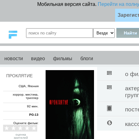
Мобильная версия сайта.
Перейти на полн
Зарегис
новости
видео
фильмы
блоги
о фи
ПРОКЛЯТИЕ
США, Япония
акте
груп
хоррор, мистика,
триллер
92 мин.
пост
PG-13
касс
Оцените фильм:
оценка
зрителей