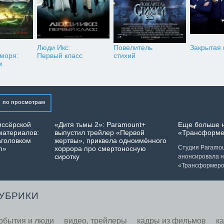
Люди Икс:
Повелитель
Закрытая
 моря:
Первый класс
стихий
х
по просмотрам
иссёрской
«Дитя тьмы 2»: Paramount+
Еще больше 
материалов:
выпустил трейлер «Первой
«Трансформе
аголовком
жертвы», приквела одноимённого
Студия Paramoun
n»
хоррора про смертоносную
сиротку
анонсировала 
«Трансформеро
РУБРИКИ
обытия и люди
видео, трейлеры
кадры из фильмов
к