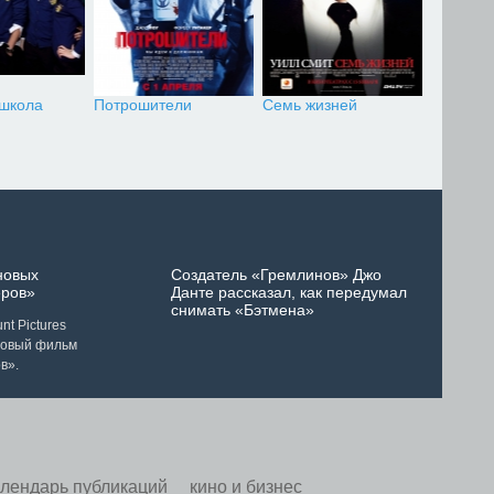
 школа
Потрошители
Семь жизней
новых
Создатель «Гремлинов» Джо
ров»
Данте рассказал, как передумал
снимать «Бэтмена»
t Pictures
новый фильм
в».
алендарь публикаций
кино и бизнес