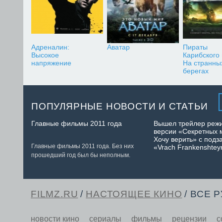
Адреналин:
Аватар
Пираты
Высокое
Карибского
напряжение
На странны
берегах
ПОПУЛЯРНЫЕ НОВОСТИ И СТАТЬИ
Главные фильмы 2011 года
Вышел трейлер реж
версии «Секретных 
Хочу верить» с подз
Главные фильмы 2011 года. Без них
«Vrach Frankenshtey
прошедший год был бы неполным.
FILMZ.RU
/
НАСТОЯЩЕЕ КИНО
/ ВСЕ 
новости кино
сериалы
фильмы
рецензии
с