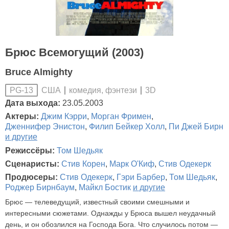
Брюс Всемогущий (2003)
Bruce Almighty
США
комедия, фэнтези
3D
PG-13
Дата выхода:
23.05.2003
Актеры:
Джим Кэрри
,
Морган Фримен
,
Дженнифер Энистон
,
Филип Бейкер Холл
,
Пи Джей Бирн
и другие
Режиссёры:
Том Шедьяк
Сценаристы:
Стив Корен
,
Марк О'Киф
,
Стив Одекерк
Продюсеры:
Стив Одекерк
,
Гэри Барбер
,
Том Шедьяк
,
Роджер Бирнбаум
,
Майкл Бостик
и другие
Брюс — телеведущий, известный своими смешными и
интересными сюжетами. Однажды у Брюса вышел неудачный
день, и он обозлился на Господа Бога. Что случилось потом —