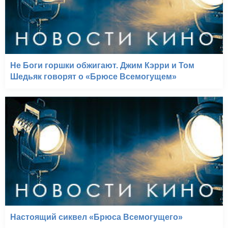
Не Боги горшки обжигают. Джим Кэрри и Том
Шедьяк говорят о «Брюсе Всемогущем»
Настоящий сиквел «Брюса Всемогущего»