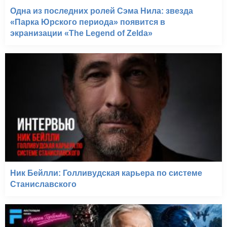
Одна из последних ролей Сэма Нила: звезда
«Парка Юрского периода» появится в
экранизации «The Legend of Zelda»
Ник Бейлли: Голливудская карьера по системе
Станиславского