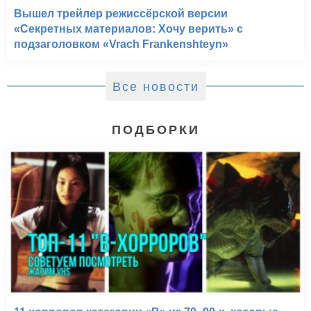
Вышел трейлер режиссёрской версии
«Секретных материалов: Хочу верить» с
подзаголовком «Vrach Frankenshteyn»
Все новости
ПОДБОРКИ