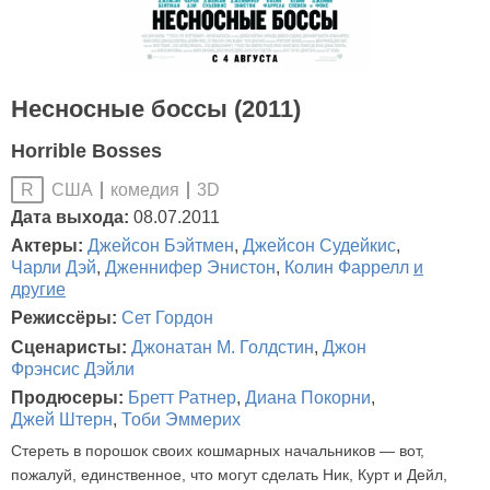
Несносные боссы (2011)
Horrible Bosses
США
комедия
3D
R
Дата выхода:
08.07.2011
Актеры:
Джейсон Бэйтмен
,
Джейсон Судейкис
,
Чарли Дэй
,
Дженнифер Энистон
,
Колин Фаррелл
и
другие
Режиссёры:
Сет Гордон
Сценаристы:
Джонатан М. Голдстин
,
Джон
Фрэнсис Дэйли
Продюсеры:
Бретт Ратнер
,
Диана Покорни
,
Джей Штерн
,
Тоби Эммерих
Стереть в порошок своих кошмарных начальников — вот,
пожалуй, единственное, что могут сделать Ник, Курт и Дейл,