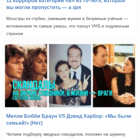
11 хорроров категории «B» из 70–90-х, которые
вы могли пропустить — а зря
Монстры из глубин, ожившие мумии и безумные учёные —
вспоминаем те самые ужасы, что пахнут VHS и подлинным
страхом
Милли Бобби Браун VS Дэвид Харбор: «Мы были
семьей!» (Нет)
Читаем подборку зведных скандалов, похожих на шумиху