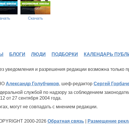
ачать
Скачать
Ы
БЛОГИ
ЛЮДИ
ПОДБОРКИ
КАЛЕНДАРЬ ПУБЛ
 без уведомления и разрешения редакции возможна только 
ИНО
Александр Голубчиков
, шеф-редактор
Сергей Горбач
деральной службой по надзору за соблюдением законодате
2 от 27 сентября 2004 года.
ах, могут не совпадать с мнением редакции.
OPYRIGHT 2000-2026
Обратная связь
|
Размещение рек