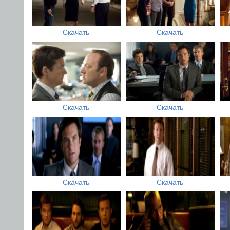
Скачать
Скачать
Скачать
Скачать
Скачать
Скачать