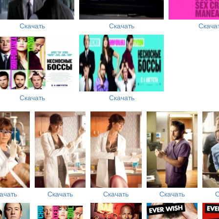
Скачать
Скачать
Скача
Скачать
Скачать
ачать
Скачать
Скачать
Скачать
С