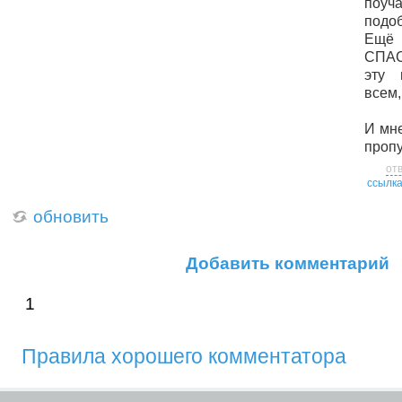
поуч
подоб
Ещё
СПАС
эту 
всем,
И мне
пропу
от
ссылк
обновить
Добавить комментарий
1
Правила хорошего комментатора