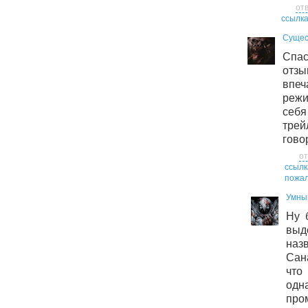
от
ссылк
Сущес
Спас
отзы
впеч
реж
себ
тре
гово
от
ссылк
пожал
Умны
Ну 
выд
наз
Сана
что
о
про