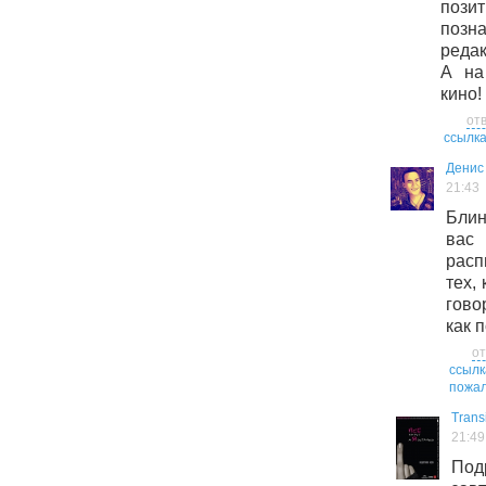
пози
поз
реда
А на
кино!
от
ссылк
Денис
21:43
Блин
вас 
рас
тех,
гово
как п
от
ссылк
пожал
Trans
21:49
По