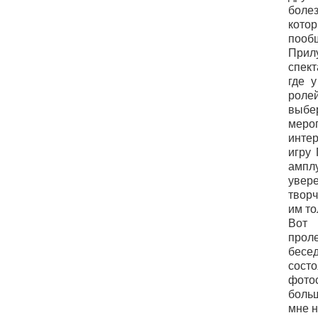
боле
кот
пооб
Прил
спек
где 
роле
вы
мер
инте
игру
ампл
увере
твор
им то
Вот 
прол
бесе
сос
фото
боль
мне н