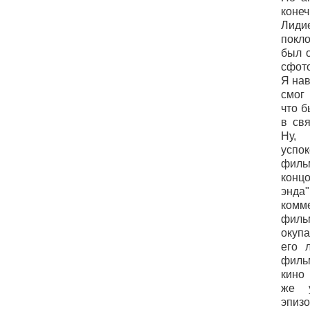
коне
Лид
покл
был 
сфото
Я нав
смог
что б
в св
Ну,
успок
фил
конц
энда"
ком
фил
окуп
его 
филь
кино 
же 
эпизо