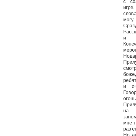
с со
игре
слов
могу
Сраз
Расс
и б
Коне
меро
Нод
При
смотр
боже
ребят
и оч
Гов
огон
Прил
на с
запо
мне 
раз е
Но а