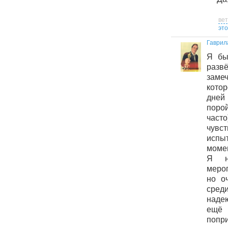
ве
это
Гаврил
Я бы
раз
заме
кото
дней
порой
част
чувст
испы
момен
Я н
меро
но о
сре
надею
ещё
попри