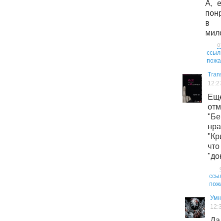
А, 
пон
в 
мил
о
ссыл
пожа
Tran
12:2
Ещ
от
"Б
нр
"К
чт
"до
ссы
пож
Умн
12:
Да