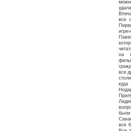
можн
уда
Впеча
все 
Пер
игр
Паве
кот
чита
на п
филь
граж
все д
стол
куда
Нод
Прил
Лид
вопр
были
Санае
все 
Все т