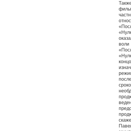
Такж
фил
час
отн
«Пос
«Нул
оказа
воли
«Посл
«Ну
концо
изн
режи
пос
ср
нео
про
вед
пред
прод
скаж
Пав