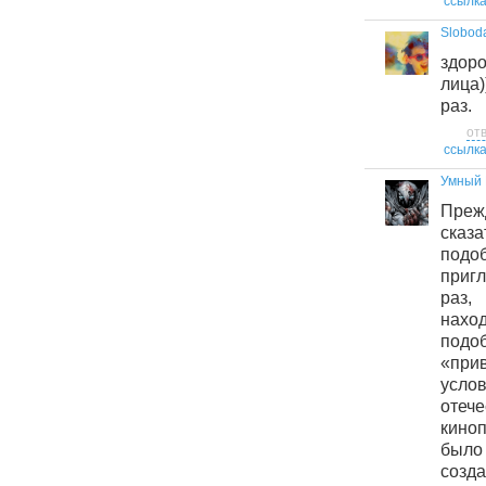
ссылк
Slobod
здор
лица)
раз.
от
ссылк
Умный 
Преж
сказ
под
пригл
раз,
нахо
под
«при
усло
отече
кин
был
созд