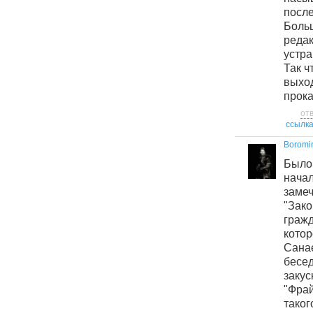
посл
Бол
ред
устр
Так ч
выхо
прока
от
ссылк
Boromi
Был
нача
зам
"Зак
гра
кото
Санае
бесед
зак
"Фрай
тако