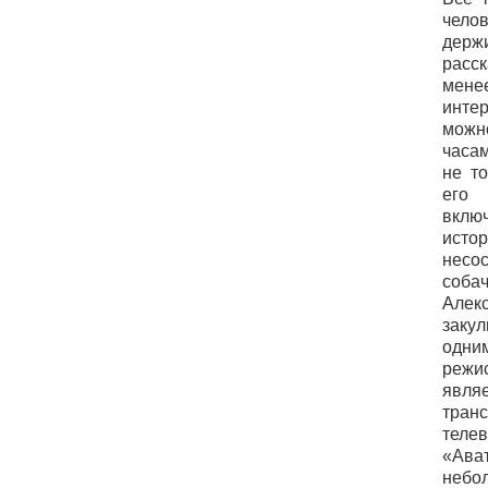
чел
держ
расс
мен
инте
мож
часа
не т
его
вклю
ис
нес
соб
Алек
закул
одн
реж
явля
тра
тел
«Ава
небо