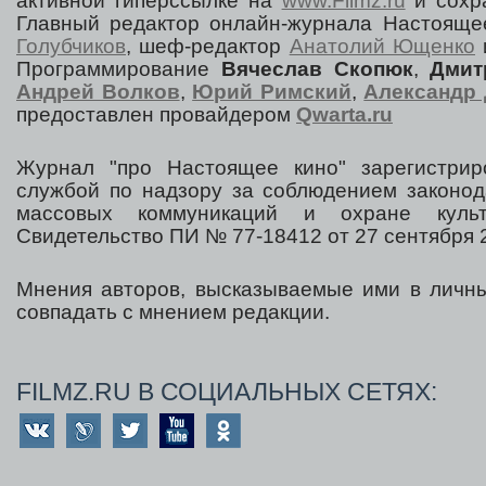
активной гиперссылке на
www.Filmz.ru
и сохра
Главный редактор онлайн-журнала Настоя
Голубчиков
, шеф-редактор
Анатолий Ющенко
Программирование
Вячеслав Скопюк
,
Дмит
Андрей Волков
,
Юрий Римский
,
Александр 
предоставлен провайдером
Qwarta.ru
Журнал "про Настоящее кино" зарегистрир
службой по надзору за соблюдением законод
массовых коммуникаций и охране культ
Свидетельство ПИ № 77-18412 от 27 сентября 2
Мнения авторов, высказываемые ими в личны
совпадать с мнением редакции.
FILMZ.RU В СОЦИАЛЬНЫХ СЕТЯХ: