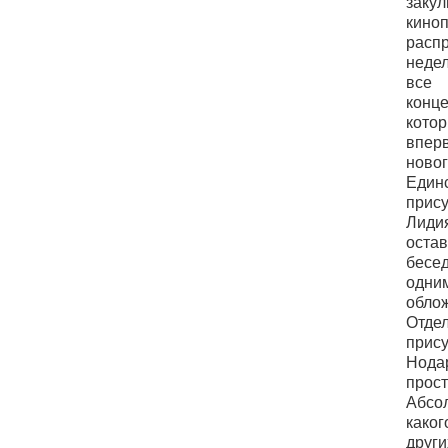
зак
киноп
распр
неде
все 
конце
кото
впе
новог
Еди
прису
Лиди
оста
бесе
одним
обло
Отдел
прис
Нода
прос
Абсо
како
други