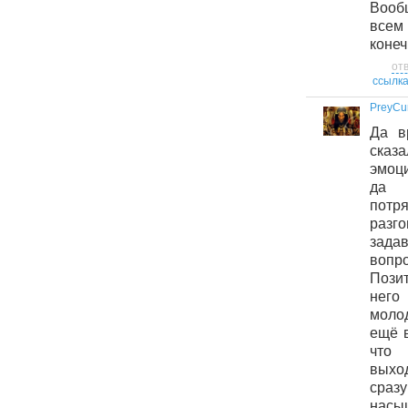
Вообщ
всем
конеч
от
ссылк
PreyCu
Да в
сказ
эмоци
да 
пот
разг
зада
вопр
Позит
него 
моло
ещё 
что 
выхо
сразу
нас