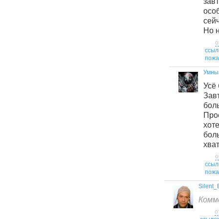
зав
осо
сейч
Но 
о
ссыл
пожа
Умны
Усё 
За
бол
Про
хот
бол
хват
о
ссыл
пожа
Silent_
Комм
о