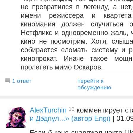
не превратился в легенду, а нет
имени режиссера и квартета
киномания должен случиться о
Нетфликс и одновременно жаль, ч
кино не посмотрим. Хотя, слыша
собирается сломать систему и р
кинопрокат. Иначе такое мощ
пролететь мимо Оскаров.
1 ответ
перейти к
обсуждению
13
AlexTurchin
комментирует ст
и Дэдпул...» (автор Engi)
| 01.0
Если б коня снаряжал некто Ш