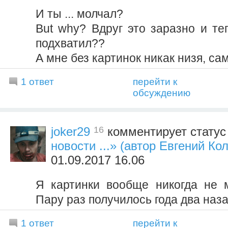
И ты ... молчал?
But why? Вдруг это заразно и те
подхватил??
А мне без картинок никак низя, са
1 ответ
перейти к
обсуждению
16
joker29
комментирует стату
новости ...» (автор Евгений Ко
01.09.2017 16.06
Я картинки вообще никогда не м
Пару раз получилось года два наза
1 ответ
перейти к