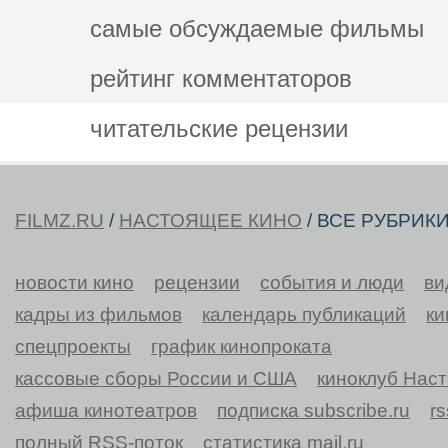
самые обсуждаемые фильмы
рейтинг комментаторов
читательские рецензии
FILMZ.RU
/
НАСТОЯЩЕЕ КИНО
/ ВСЕ РУБРИК
новости кино
рецензии
события и люди
ви
кадры из фильмов
календарь публикаций
ки
спецпроекты
график кинопроката
кассовые сборы России и США
киноклуб Нас
афиша кинотеатров
подписка subscribe.ru
r
полный RSS-поток
статистика mail.ru