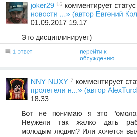
16
joker29
комментирует стату
новости ...» (автор Евгений Ко
01.09.2017 19.17
Это дисциплинирует)
1 ответ
перейти к
обсуждению
7
NNY NUXY
комментирует ста
пролетели н...» (автор AlexTurc
18.33
Вот не понимаю я это "омолож
Неужели так жалко дать рабо
молодым людям? Или хочется выж