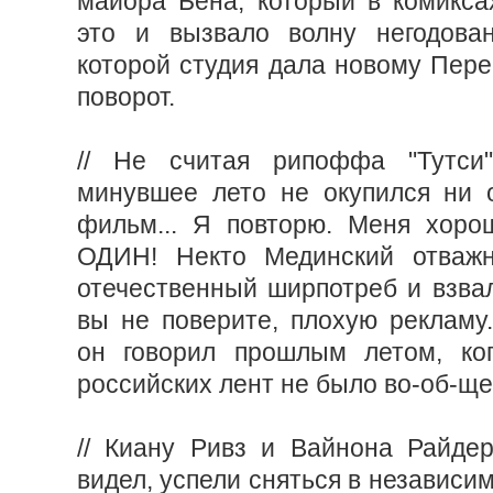
майора Бена, который в комикса
это и вызвало волну негодован
которой студия дала новому Пере
поворот.
// Не считая рипоффа "Тутси
минувшее лето не окупился ни 
фильм... Я повторю. Меня хор
ОДИН! Некто Мединский отважн
отечественный ширпотреб и взвал
вы не поверите, плохую рекламу.
он говорил прошлым летом, ког
российских лент не было во-об-ще
// Киану Ривз и Вайнона Райдер
видел, успели сняться в независи