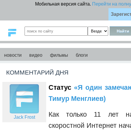
Мобильная версия сайта.
Перейти на полн
Зарегис
новости
видео
фильмы
блоги
КОММЕНТАРИЙ ДНЯ
Статус
«Я один замечаю 
Тимур Менглиев)
Как только 11 лет на
Jack Frost
скоростной Интернет нач