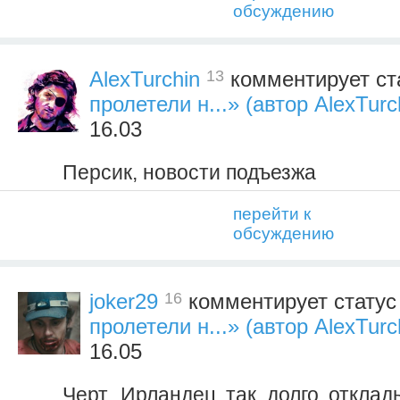
обсуждению
13
AlexTurchin
комментирует ст
пролетели н...» (автор AlexTurc
16.03
Персик, новости подъезжа
перейти к
обсуждению
16
joker29
комментирует стату
пролетели н...» (автор AlexTurc
16.05
Черт, Ирландец так долго отклад