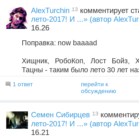
13
AlexTurchin
комментирует ст
лето-2017! И ...» (автор AlexTur
16.26
Поправка: now baaaad
Хищник, РобоКоп, Лост Бойз, Х
Тацны - таким было лето 30 лет на
1 ответ
перейти к
обсуждению
13
Семен Сибирцев
комментиру
лето-2017! И ...» (автор AlexTur
16.21