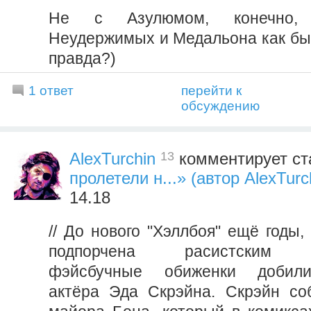
Не с Азулюмом, конечно,
Неудержимых и Медальона как бы 
правда?)
1 ответ
перейти к
обсуждению
13
AlexTurchin
комментирует ст
пролетели н...» (автор AlexTurc
14.18
// До нового "Хэллбоя" ещё годы,
подпорчена расистским ск
фэйсбучные обиженки добили
актёра Эда Скрэйна. Скрэйн со