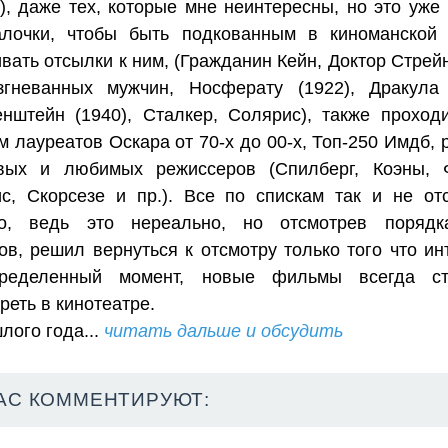
), даже тех, которые мне неинтересны, но это уже
алочки, чтобы быть подкованным в киноманской
вать отсылки к ним, (Гражданин Кейн, Доктор Стрей
згневанных мужчин, Носферату (1922), Дракула 
нштейн (1940), Сталкер, Солярис), также проход
м лауреатов Оскара от 70-х до 00-х, Топ-250 Имдб, 
овых и любимых режиссеров (Спилберг, Коэны, 
с, Скорсезе и пр.). Все по спискам так и не от
но, ведь это нереально, но отсмотрев порядк
в, решил вернуться к отсмотру только того что ин
ределенный момент, новые фильмы всегда ст
реть в кинотеатре.
лого года...
читать дальше и обсудить
АС КОММЕНТИРУЮТ: