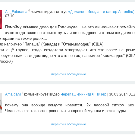
6
Art_Futurama
комментирует статус
«Дежавю... Иногда ...» (автор Aeronliru)
07.10
Помойму обычное дело для Голливуда... не это ли называют ремейко
хуже когда такое повторяют чуть ли не покадрово и с теми же диалог
ктерами на техже ролях...
ак например "Папаша" (Канада) и "Отец-молодец" (США)
ли ещё глупее, когда создатели утверждают что это вовсе не реме
ооруженным взглядом видно что это не так, например "Коммандос" (США
Россия)
перейти к обсуждению
4
AmalgaM
комментирует видео
Черепашки-ниндзя | Тизер
| 30.03.2014 01.
почему она вообще кому-то нравится. 2х часовой ситком без
Человека как такового, ровно как и хорошей музыки и режиссуры.
перейти к обсуждению