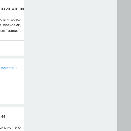
0.03.2014 01.08
отличаются
а кулисами,
был "зашит".
 Aeronliru)
|
0.44
ят, но чего-