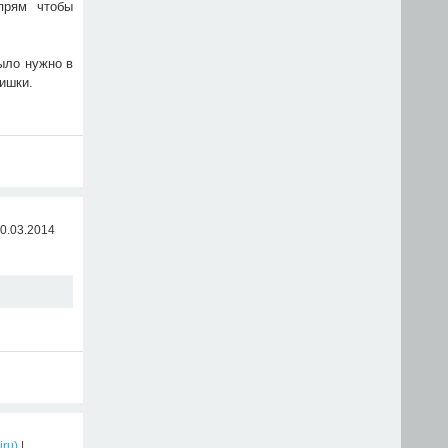
прям чтобы
ыло нужно в
мишки.
30.03.2014
iru)
|