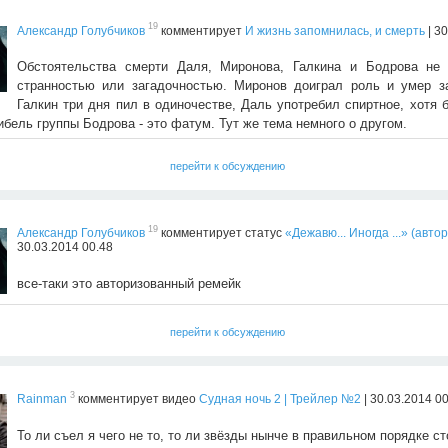
19
Александр Голубчиков
комментирует
И жизнь запомнилась, и смерть
| 3
Обстоятельства смерти Даля, Миронова, Галкина и Бодрова не 
странностью или загадочностью. Миронов доиграл роль и умер з
Галкин три дня пил в одиночестве, Даль употребил спиртное, хотя 
ибель группы Бодрова - это фатум. Тут же тема немного о другом.
перейти к обсуждению
19
Александр Голубчиков
комментирует статус
«Дежавю... Иногда ...» (автор
30.03.2014 00.48
все-таки это авторизованный ремейк
перейти к обсуждению
3
Rainman
комментирует видео
Судная ночь 2 | Трейлер №2
| 30.03.2014 0
То ли съел я чего не то, то ли звёзды нынче в правильном порядке сто