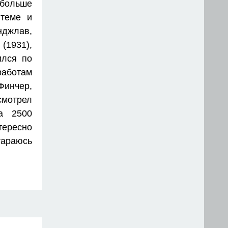
 больше
 теме и
нджлав,
(1931),
ился по
работам
Финчер,
смотрел
а 2500
тересно
араюсь