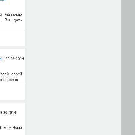
о названию
бы Вы дать
X)
| 29.03.2014
всей своей
оговорено.
29.03.2014
США. с Нуми