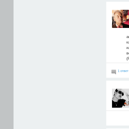
а
к
и
в
(
1 ответ