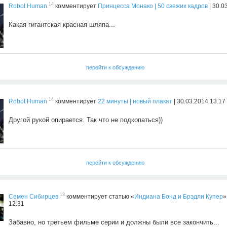
14
Robot Human
комментирует
Принцесса Монако | 50 свежих кадров
| 30.0
Какая гигантская красная шляпа...
перейти к обсуждению
14
Robot Human
комментирует
22 минуты | новый плакат
| 30.03.2014 13.17
Другой рукой опирается. Так что не подкопаться))
перейти к обсуждению
13
Семен Сибирцев
комментирует статью «
Индиана Бонд и Брэдли Купер
»
12.31
Забавно, но третьем фильме серии и должны были все закончить...