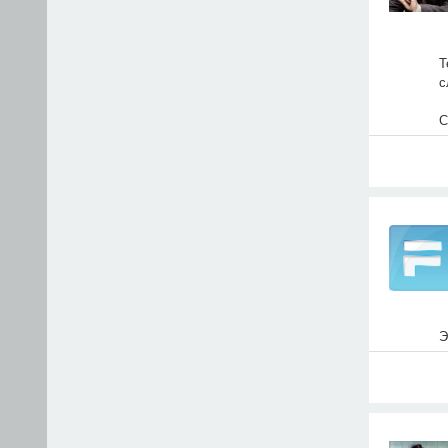
Т
с
С
Э