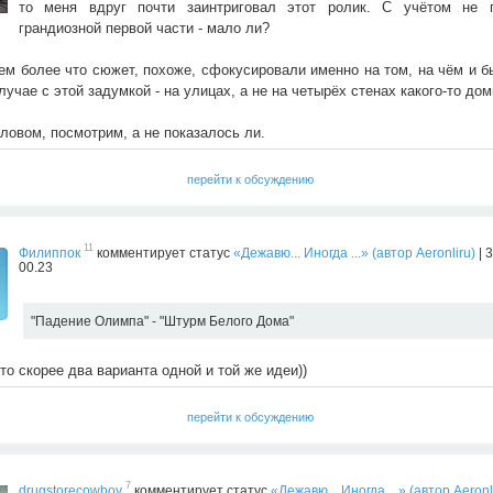
то меня вдруг почти заинтриговал этот ролик. С учётом не 
грандиозной первой части - мало ли?
ем более что сюжет, похоже, сфокусировали именно на том, на чём и б
лучае с этой задумкой - на улицах, а не на четырёх стенах какого-то до
ловом, посмотрим, а не показалось ли.
перейти к обсуждению
11
Филиппок
комментирует статус
«Дежавю... Иногда ...» (автор Aeronliru)
| 
00.23
"Падение Олимпа" - "Штурм Белого Дома"
то скорее два варианта одной и той же идеи))
перейти к обсуждению
7
drugstorecowboy
комментирует статус
«Дежавю... Иногда ...» (автор Aeronl