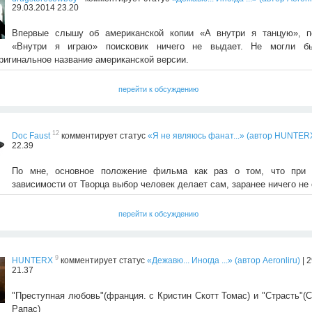
29.03.2014 23.20
Впервые слышу об американской копии «А внутри я танцую», п
«Внутри я играю» поисковик ничего не выдает. Не могли 
ригинальное название американской версии.
перейти к обсуждению
12
Doc Faust
комментирует статус
«Я не являюсь фанат...» (автор HUNTER
22.39
По мне, основное положение фильма как раз о том, что при 
зависимости от Творца выбор человек делает сам, заранее ничего не 
перейти к обсуждению
9
HUNTERX
комментирует статус
«Дежавю... Иногда ...» (автор Aeronliru)
| 
21.37
"Преступная любовь"(франция. с Кристин Скотт Томас) и "Страсть"(
Рапас)