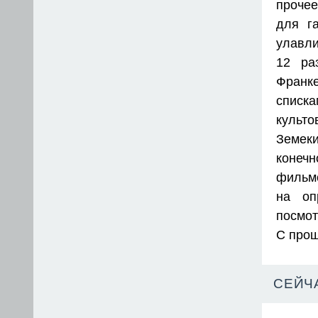
прочее
для г
улавли
12 ра
Франке
списка
культ
Земеки
конеч
фильмо
на оп
посмот
С прош
СЕЙЧ