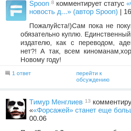
8
Spoon
комментирует статус
«
новость д...» (автор Spoon)
| 16
Пожалуйста!)Сам пока не поку
обязательно куплю. Единственный 
издателю, как с переводом, ад
нет?! А так, всем киноманам,хо
Новому году!
1 ответ
перейти к
обсуждению
13
Тимур Менглиев
комментиру
«
«Форсажей» станет еще бол
00.06