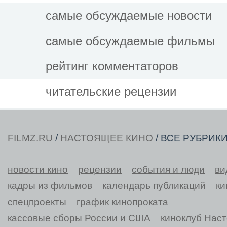
самые обсуждаемые новости
самые обсуждаемые фильмы
рейтинг комментаторов
читательские рецензии
FILMZ.RU
/
НАСТОЯЩЕЕ КИНО
/ ВСЕ РУБРИК
новости кино
рецензии
события и люди
ви
кадры из фильмов
календарь публикаций
ки
спецпроекты
график кинопроката
кассовые сборы России и США
киноклуб Нас