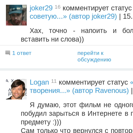
16
joker29
комментирует стату
советую...» (автор joker29)
| 15
Хах, точно - напоить и бол
вставить ни слова))
1 ответ
перейти к
обсуждению
11
Logan
комментирует статус
творения...» (автор Ravenous)
|
Я думаю, этот фильм не одног
побудил зарыться в Интернете в 
предмету :)))
Сам только что вернулся с повтор