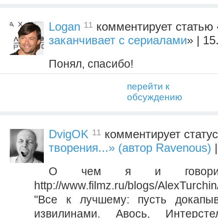
11
Logan
комментирует статью 
заканчивает с сериалами
» | 1
Понял, спасибо!
перейти к
обсуждению
11
DvigOK
комментирует стату
творения...» (автор Ravenous)
|
О чем я и говори
http://www.filmz.ru/blogs/AlexTurchi
"Все к лучшему: пусть докапыв
извилинами. Авось, Интерст