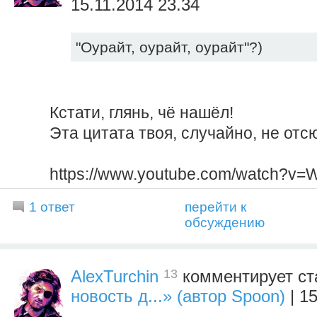
15.11.2014 23.34
"Оурайт, оурайт, оурайт"?)
Кстати, глянь, чё нашёл!
Эта цитата твоя, случайно, не отс
https://www.youtube.com/watch?v=
1 ответ
перейти к
обсуждению
13
AlexTurchin
комментирует ст
новость д...» (автор Spoon)
| 15