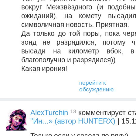
вокруг Межзвёздного (и подобн
ожиданий), на комету высади
символичная новость. Приятная.
Да только до той поры, пока чер
зонд не разрядился, потому чт
высади на километр вбок, в
благополучно и разрядился))
Какая ирония!
перейти к
обсуждению
13
AlexTurchin
комментирует ст
"Ин...» (автор HUNTERX)
| 15.1
Только если у соседа по ряду)