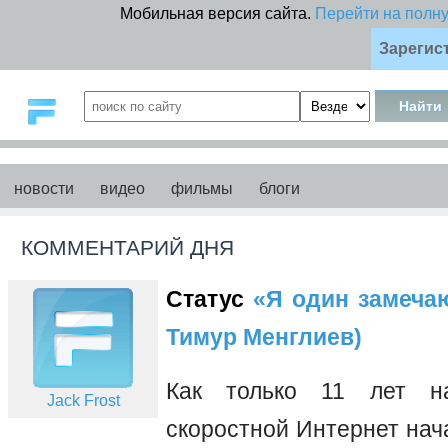
Мобильная версия сайта.
Перейти на полн
Зарегис
новости
видео
фильмы
блоги
КОММЕНТАРИЙ ДНЯ
Статус
«Я один замечаю 
Тимур Менглиев)
Как только 11 лет на
Jack Frost
скоростной Интернет нач