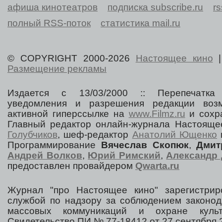
афиша кинотеатров
подписка subscribe.ru
r
полный RSS-поток
статистика mail.ru
© COPYRIGHT 2000-2026
Настоящее кино
Размещение рекламы
Издается с 13/03/2000 :: Перепечатка
уведомления и разрешения редакции воз
активной гиперссылке на
www.Filmz.ru
и сохра
Главный редактор онлайн-журнала Настоя
Голубчиков
, шеф-редактор
Анатолий Ющенко
Программирование
Вячеслав Скопюк
,
Дмит
Андрей Волков
,
Юрий Римский
,
Александр 
предоставлен провайдером
Qwarta.ru
Журнал "про Настоящее кино" зарегистрир
службой по надзору за соблюдением законод
массовых коммуникаций и охране культ
Свидетельство ПИ № 77-18412 от 27 сентября 2