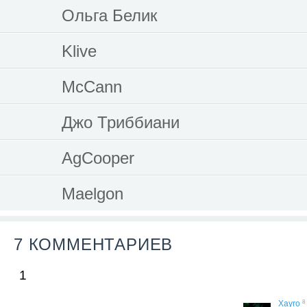
Ольга Белик
Klive
McCann
Джо Триббиани
AgCooper
Maelgon
7 КОММЕНТАРИЕВ
1
8
Xayro