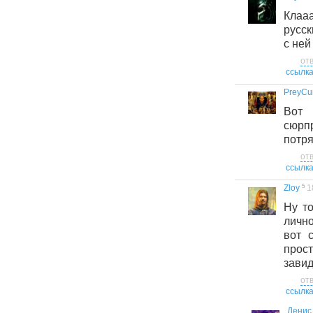
Клаа
русс
с ней
от
ссылк
PreyCu
Вот
сюр
потряс
от
ссылк
5
Zloy
1
Ну то
лично
вот 
про
завид
от
ссылк
Денис