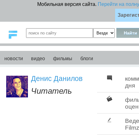
Мобильная версия сайта.
Перейти на полн
Зарегис
новости
видео
фильмы
блоги
Денис Данилов
комм
дня
Читатель
фил
оцен
Веде
Filmz