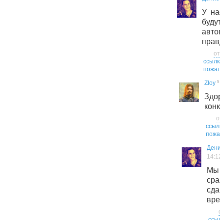
У на
буд
авто
прав
от
ссылк
пожал
5
Zloy
Зд
конк
о
ссыл
пожа
Дени
14:1
Мы
сра
сд
вре
ссы