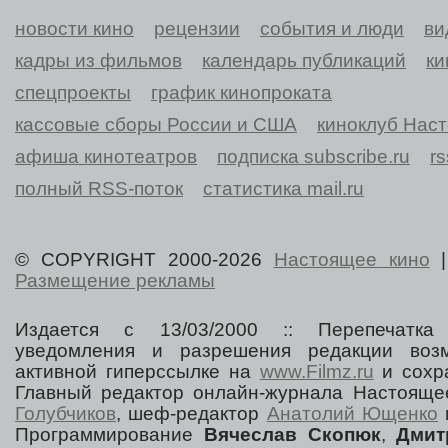
новости кино
рецензии
события и люди
ви
кадры из фильмов
календарь публикаций
ки
спецпроекты
график кинопроката
кассовые сборы России и США
киноклуб Нас
афиша кинотеатров
подписка subscribe.ru
r
полный RSS-поток
статистика mail.ru
© COPYRIGHT 2000-2026
Настоящее кино
Размещение рекламы
Издается с 13/03/2000 :: Перепечатка
уведомления и разрешения редакции воз
активной гиперссылке на
www.Filmz.ru
и сохра
Главный редактор онлайн-журнала Настоя
Голубчиков
, шеф-редактор
Анатолий Ющенко
Программирование
Вячеслав Скопюк
,
Дмит