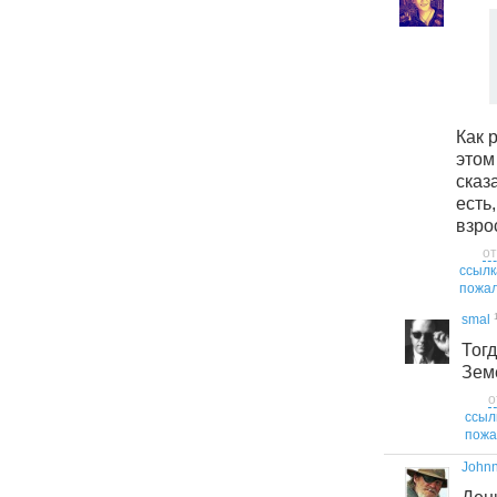
Как 
этом
сказ
есть
взро
от
ссылк
пожал
smal
То
Зем
о
ссыл
пожа
John