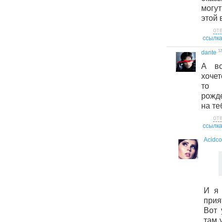
могут
этой 
от
ссылк
12
dante
А во
хоче
то 
рожде
на те
от
ссылк
Acidco
И я 
при
Вот 
там 