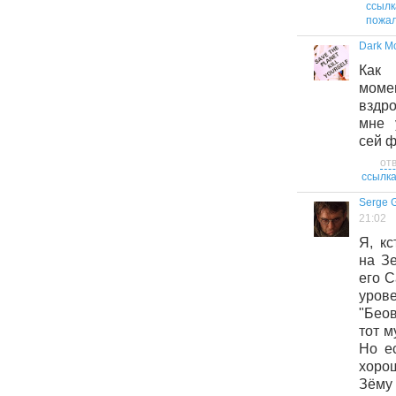
ссылк
пожал
Dark M
Как 
моме
вздро
мне 
сей ф
от
ссылк
Serge G
21:02
Я, кс
на Зе
его C
урове
"Бео
тот м
Но е
хорош
Зёму 