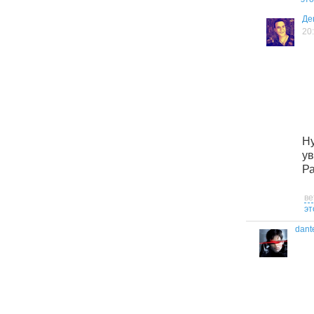
Де
20
Н
у
Ра
ве
эт
dant