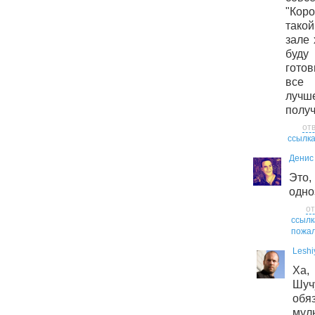
"Коро
тако
зале 
буду
готов
все 
луч
получ
от
ссылк
Денис
Это,
одно
от
ссылк
пожал
Leshi
Ха,
Шу
обя
мул