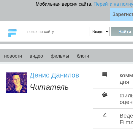
Мобильная версия сайта.
Перейти на полн
Зарегис
новости
видео
фильмы
блоги
Денис Данилов
комм
дня
Читатель
фил
оцен
Веде
Filmz