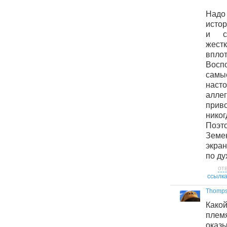
Надо
истор
и с
жес
вплот
Восп
самы
наст
аллег
приво
никог
Поэт
Зем
экра
по ду
от
ссылк
Thomp
Какой
племя
оказы