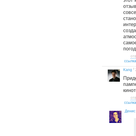
этот 
отзы
совс
ста
интер
созд
атмо
сам
погод
от
ссылк
7
Kang
При
пам
кинот
от
ссылк
Денис