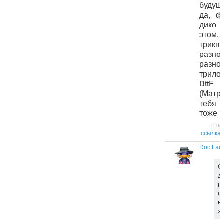
будущ
да, 
дико
этом
трик
разн
раз
трил
Bt
(Мат
тебя 
тоже и
от
ссылк
Doc Fa