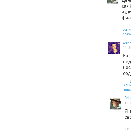
Ден
как
ау
фил
о
ссыл
пожа
Дени
11:0
Ка
н
не
сод
ссы
пож
Joh
11:
Я 
сво
ве