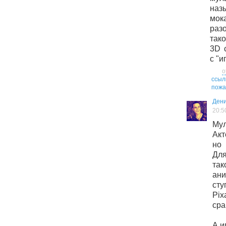
на
мок
раз
так
3D 
с "и
о
ссыл
пожа
Дени
20:5
Му
Акт
но
Дл
так
ан
ст
Pix
сра
А и