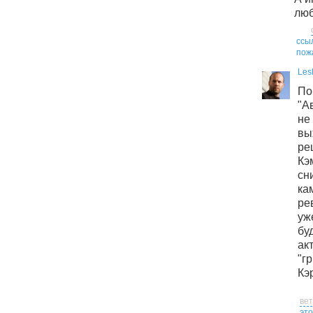
люб
ссы
пож
Les
По
"А
не
вы
р
Кэ
сн
к
ре
уж
бу
ак
"г
Кэ
ве
это