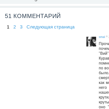
51 КОММЕНТАРИЙ
1
2
3
Следующая страница
11
smal
Проч
поче
"Ви
Кур
помн
по во
было.
смерт
как м
него
наше
крут
круты
оно 