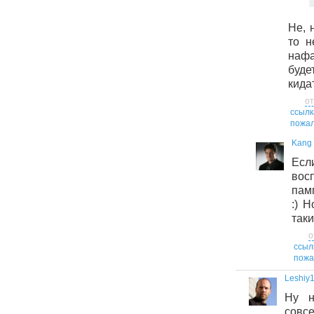
Не, 
то н
наф
буд
кида
от
ссылк
пожал
Kang
Ес
вос
пам
:) Н
таки
о
ссыл
пожа
Leshiy
Ну н
совс