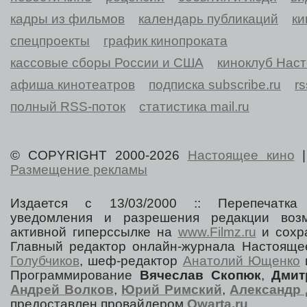
кадры из фильмов
календарь публикаций
ки
спецпроекты
график кинопроката
кассовые сборы России и США
киноклуб Нас
афиша кинотеатров
подписка subscribe.ru
r
полный RSS-поток
статистика mail.ru
© COPYRIGHT 2000-2026
Настоящее кино
Размещение рекламы
Издается с 13/03/2000 :: Перепечатка
уведомления и разрешения редакции воз
активной гиперссылке на
www.Filmz.ru
и сохра
Главный редактор онлайн-журнала Настоя
Голубчиков
, шеф-редактор
Анатолий Ющенко
Программирование
Вячеслав Скопюк
,
Дмит
Андрей Волков
,
Юрий Римский
,
Александр 
предоставлен провайдером
Qwarta.ru