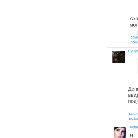
Ах
мол
ссы
пож
Суще
Ден
вви
подг
о
ссыл
пожа
Acid
Я,