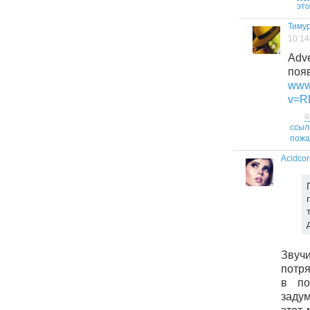
это
Тиму
10:14
Adv
появ
www
v=R
о
ссыл
пожа
Acidcor
Зву
потр
в по
заду