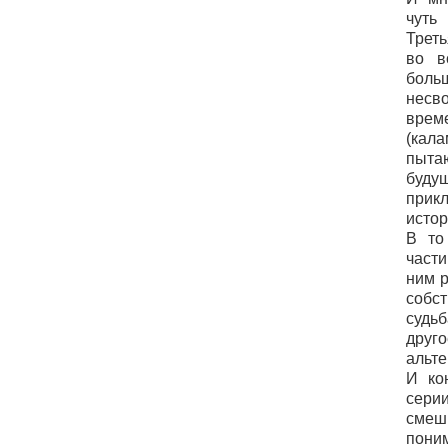
чуть
Трет
во в
боль
нес
вре
(кал
пыта
буд
при
истор
В то
част
ним р
собс
судь
дру
альт
И ко
сери
сме
пон