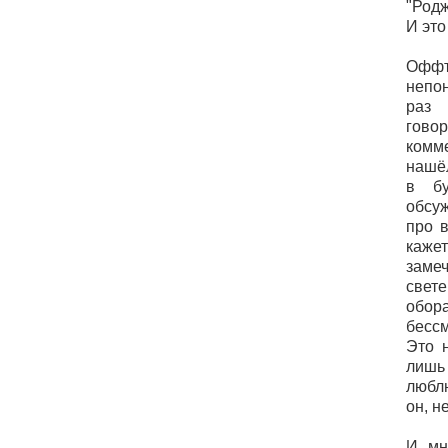
"Родж
И это
Офф
непо
раз 
гово
комм
нашёл
в бу
обсу
про в
ка
заме
све
обор
бесс
Это 
лиш
люблю
он, н
И мн