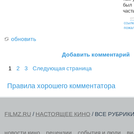
был 
част
от
ссылк
пожал
обновить
Добавить комментарий
1
2
3
Следующая страница
Правила хорошего комментатора
FILMZ.RU
/
НАСТОЯЩЕЕ КИНО
/ ВСЕ РУБРИК
новости кино
рецензии
события и люди
ви