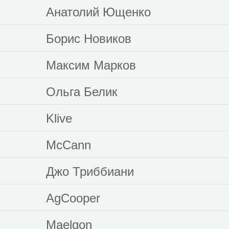
Анатолий Ющенко
Борис Новиков
Максим Марков
Ольга Белик
Klive
McCann
Джо Триббиани
AgCooper
Maelgon