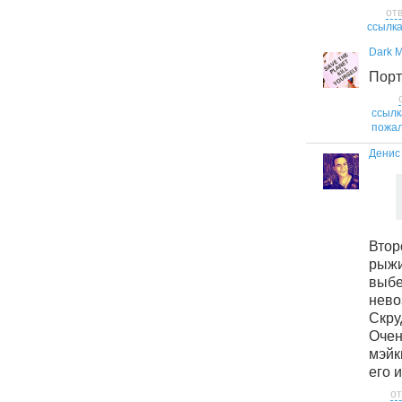
от
ссылк
Dark 
Порт
ссылк
пожал
Денис
Втор
рыж
вы
нев
Скру
Очен
мэйк
его и
от