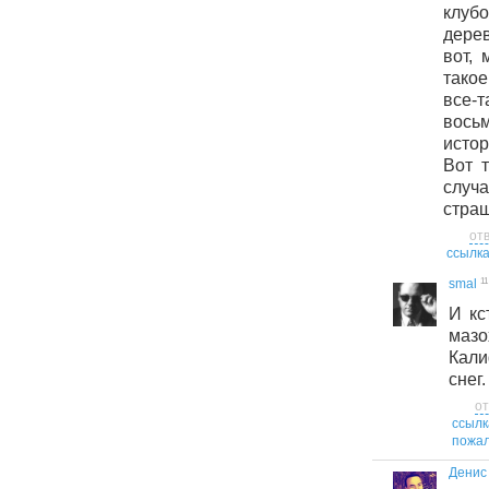
клуб
дере
вот, 
тако
вс
вось
исто
Вот 
слу
стра
от
ссылк
11
smal
И кс
маз
Кали
снег. 
от
ссылк
пожал
Денис