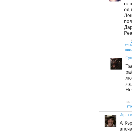
ос
од
Ле
по
Да
Реа
ссы
пож
Сущ
Та
р
лю
жд
Не
ве
это
Игрок-
А Кэр
впеч