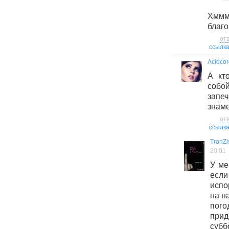
Хммм
благо
от
ссылк
Acidcor
А кт
соб
зап
знам
от
ссылк
TranZi
20:01
У ме
если
испо
на н
пог
прид
субб