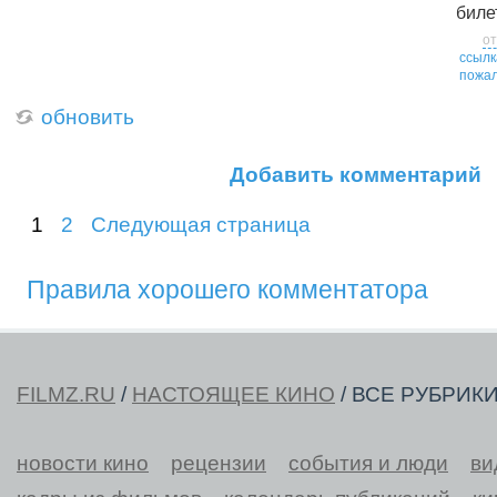
биле
от
ссылк
пожал
обновить
Добавить комментарий
1
2
Следующая страница
Правила хорошего комментатора
FILMZ.RU
/
НАСТОЯЩЕЕ КИНО
/ ВСЕ РУБРИК
новости кино
рецензии
события и люди
ви