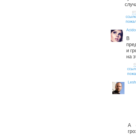
случ
от
ссылк
пожал
Acidc
В 
пре
и гр
на э
о
ссыл
пожа
Lesh
А 
гр