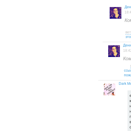
Ден
18:
Ко
ве
это
Дени
18:4
Ком
ссы
пож
Dark M