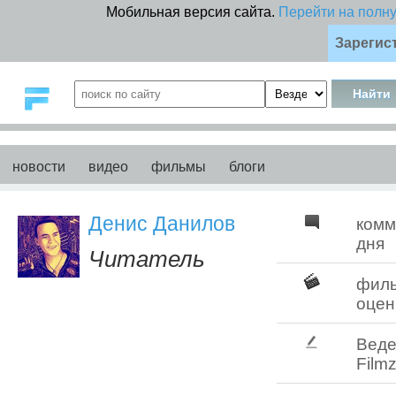
Мобильная версия сайта.
Перейти на полн
Зарегис
новости
видео
фильмы
блоги
Денис Данилов
комм
дня
Читатель
фил
оцен
Веде
Filmz