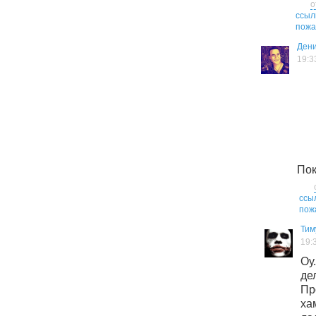
о
ссыл
пожа
Дени
19:3
Пок
ссы
пож
Тим
19:
Оу
де
П
ха