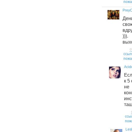
пожа
Prey
Ден
сво
вдр
))
выхо
о
ссыл
пожа
Acid
Есл
к 5
не 
ко
инс
тащ
ссы
пож
Les