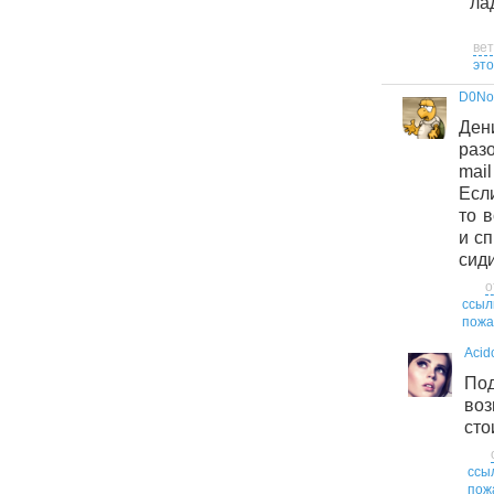
ла
ве
это
D0N
Ден
раз
mail
Если
то 
и сп
сиди
о
ссыл
пожа
Acid
Под
во
сто
ссы
пож