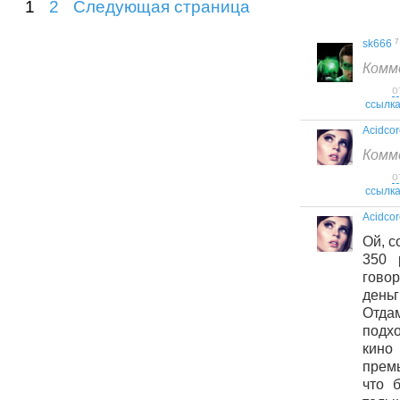
1
2
Следующая страница
7
sk666
Комм
о
ссылк
Acidcor
Комм
о
ссылк
Acidcor
Ой, с
350 
гово
деньг
Отда
подхо
кино
премь
что 