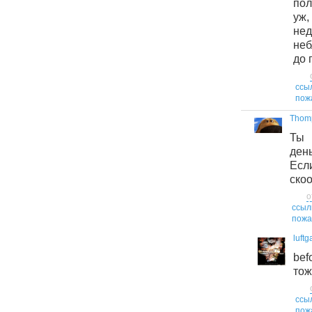
пол
уж,
не
не
до 
ссы
пож
Thom
Ты 
день
Ес
ско
о
ссыл
пожа
luft
be
тож
ссы
пож