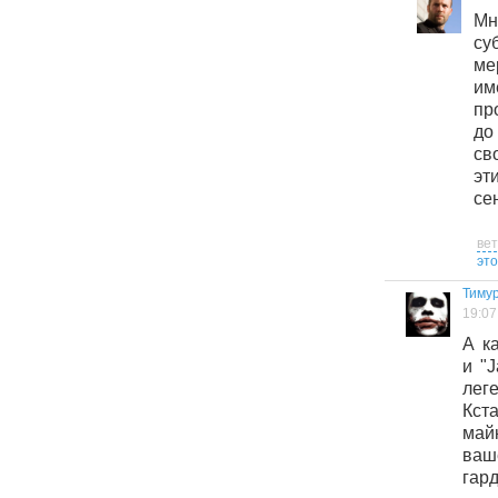
Мн
су
ме
и
пр
до
св
эт
се
ве
это
Тиму
19:07
А к
и "
лег
Кста
май
ва
гард