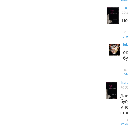
Tran
20:
По
ве
это
luf
о
бу
ве
эт
Tran
20:2
Да
буд
мн
ста
ссы