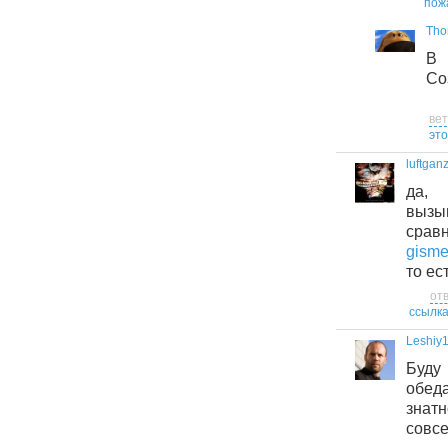
пож
Tho
В 
Со
ве
это
luftgan
да,
вызыв
сра
gismet
то ес
от
ссылк
Leshiy
Буду
обед
знат
совсе