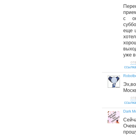
Пере
прие
с о
суббо
еще 
хотел
хор
выхо
уже в
от
ссылк
Robotb
Эх,в
Москв
от
ссылк
Dark M
Сейч
Очев
прош