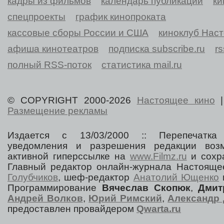
кадры из фильмов
календарь публикаций
ки
спецпроекты
график кинопроката
кассовые сборы России и США
киноклуб Нас
афиша кинотеатров
подписка subscribe.ru
r
полный RSS-поток
статистика mail.ru
© COPYRIGHT 2000-2026
Настоящее кино
Размещение рекламы
Издается с 13/03/2000 :: Перепечатка
уведомления и разрешения редакции воз
активной гиперссылке на
www.Filmz.ru
и сохра
Главный редактор онлайн-журнала Настоя
Голубчиков
, шеф-редактор
Анатолий Ющенко
Программирование
Вячеслав Скопюк
,
Дмит
Андрей Волков
,
Юрий Римский
,
Александр 
предоставлен провайдером
Qwarta.ru