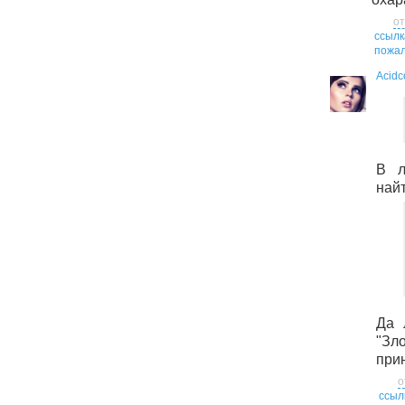
от
ссылк
пожал
Acidc
В л
найт
Да 
"З
прин
о
ссыл