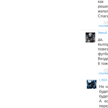
как
реше
жел
Спаси
от
ссылк
Умный 
да,
выхо
пове
футбо
Везде
6 тож
от
ссылк
I_KEA
Не н
буд
буде
А ес
пер