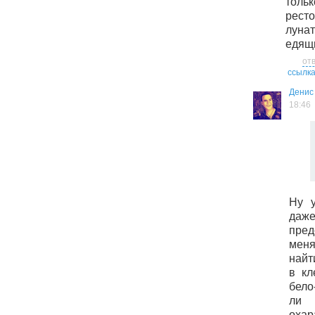
тольк
рест
луна
едящ
от
ссылк
Денис
18:46
Ну у
да
пре
меня
найт
в кл
бело
л
охар