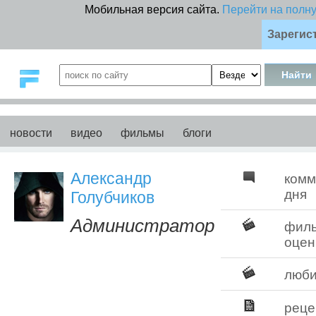
Мобильная версия сайта.
Перейти на полн
Зарегис
новости
видео
фильмы
блоги
Александр
комм
дня
Голубчиков
Администратор
фил
оцен
люб
реце