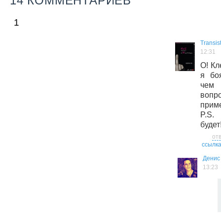
14 КОММЕНТАРИЕВ
1
Transis
12:31
О! Кл
я бо
чем 
вопр
прим
P.S.
будет
от
ссылк
Денис
13:23