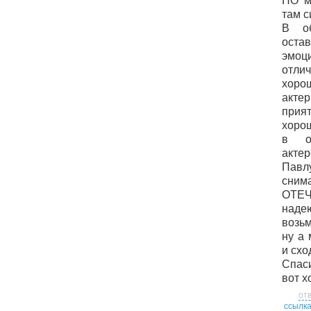
НО м
там с
В о
ост
эмо
отл
хоро
акт
при
хоро
в о
акте
Павл
сни
ОТЕ
надею
возьм
ну а 
и схо
Спас
вот х
от
ссылк