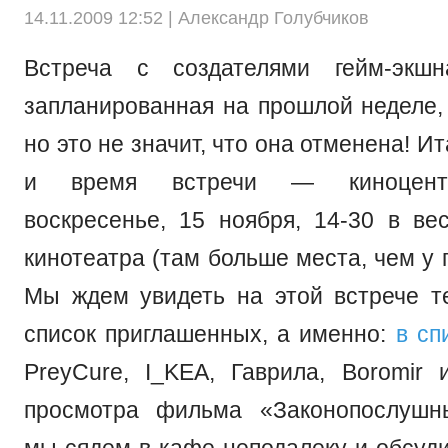
14.11.2009 12:52 |
Александр Голубчиков
Встреча с создателями гейм-экш
запланированная на прошлой неделе, 
но это не значит, что она отменена! И
и время встречи — киноцентр
воскресенье, 15 ноября, 14-30 в ве
кинотеатра (там больше места, чем у г
Мы ждем увидеть на этой встрече те
список приглашенных, а именно:
в сп
PreyCure, I_KEA, Гаврила, Boromir
просмотра фильма «Законопослушн
мы сядем в кафе неподалеку и обсуди