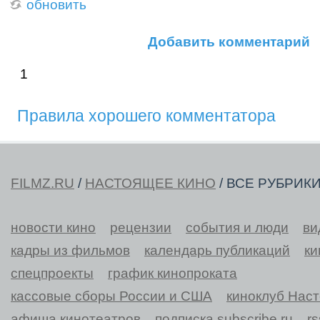
обновить
Добавить комментарий
1
Правила хорошего комментатора
FILMZ.RU
/
НАСТОЯЩЕЕ КИНО
/ ВСЕ РУБРИК
новости кино
рецензии
события и люди
ви
кадры из фильмов
календарь публикаций
ки
спецпроекты
график кинопроката
кассовые сборы России и США
киноклуб Нас
афиша кинотеатров
подписка subscribe.ru
r