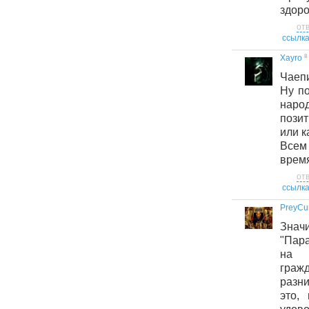
здоро
от
ссылк
8
Xayro
Чаепи
Ну по
нар
пози
или к
Все
врем
от
ссылк
PreyCu
Знач
"Пар
на 
граж
разни
это,