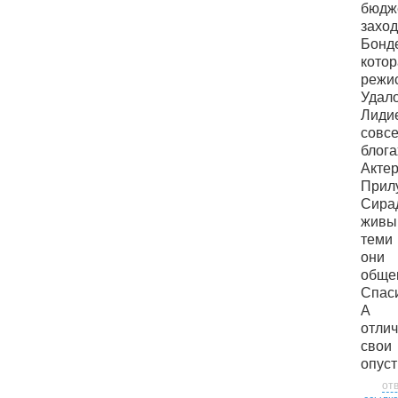
бюдж
захо
Бон
кото
режис
Удал
Лиди
совсе
блога
Ак
Прил
Сирад
живы
теми
они 
общен
Спаси
А с
отли
свои
опуст
от