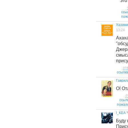
это 
ссы
пож
Хазими
13:24
Аха
"об
Дже
смыс
прису
от
ссылк
Гаврил
О! От
о
ссыл
пожал
9
I_KEA
Буду
При