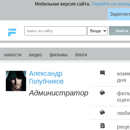
Мобильная версия сайта.
Перейти на полн
Зарегис
новости
видео
фильмы
блоги
Александр
комм
дня
Голубчиков
Администратор
фил
оцен
люб
реце