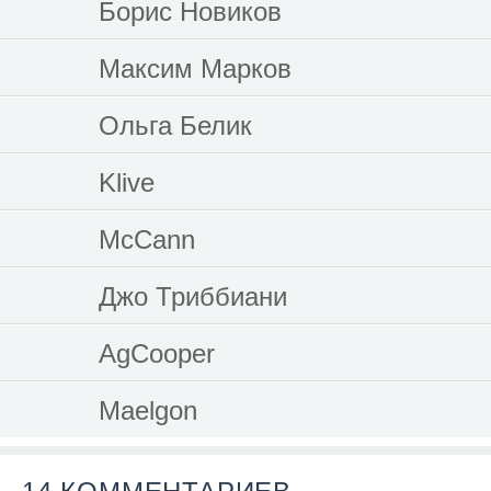
Борис Новиков
Максим Марков
Ольга Белик
Klive
McCann
Джо Триббиани
AgCooper
Maelgon