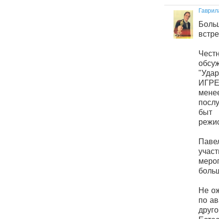
Гаврил
Боль
встреч
Чес
обс
"Удар
ИГРЕ-
мене
посл
быт
режис
Паве
уча
меро
боль
Не ож
по ав
дру