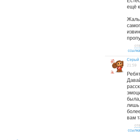
Есте
ещё к
Жаль,
сам
изв
пропу
от
ссылк
Серый
21:59
Ребят
Дав
расс
эмоц
была,
лишь 
более
вам т
от
ссылк