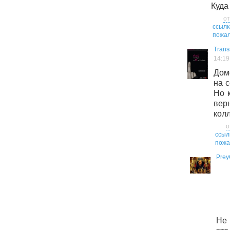
Куда
от
ссылк
пожал
Trans
14:19
Дом
на с
Но 
вер
кол
о
ссыл
пожа
Prey
Не