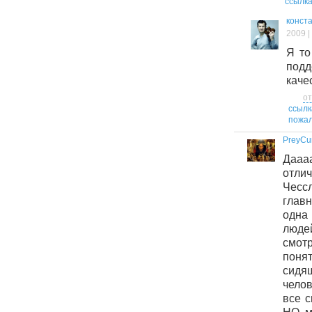
ссылк
конст
2009 |
Я то
по
каче
от
ссылк
пожал
PreyCu
Даа
отл
Чессл
глав
одна
люде
смо
поня
сидя
челов
все с