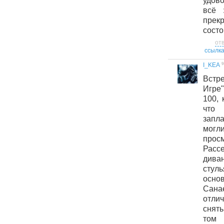
удов
всё 
прек
состо
от
ссылк
9
I_KEA
Встр
Игре"
100, 
что 
запла
могл
прос
Расс
дива
стуль
осн
Сана
отли
снять
том 