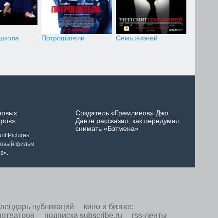
 школа
Потрошители
Семь жизней
новых
Создатель «Гремлинов» Джо
ров»
Данте рассказал, как передумал
снимать «Бэтмена»
t Pictures
новый фильм
в».
алендарь публикаций
кино и бизнес
нотеатров
подписка subscribe.ru
rss-ленты