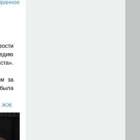
бранное
вости
медию
ста».
ом за
 была
в ЖЖ