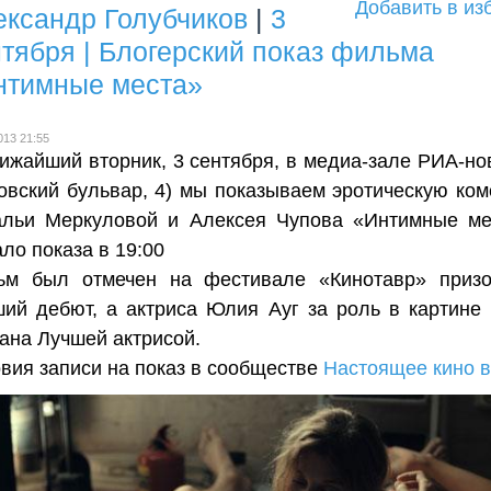
Добавить в из
ександр Голубчиков
|
3
тября | Блогерский показ фильма
нтимные места»
013 21:55
ижайший вторник, 3 сентября, в медиа-зале РИА-но
овский бульвар, 4) мы показываем эротическую ко
альи Меркуловой и Алексея Чупова «Интимные ме
ло показа в 19:00
ьм был отмечен на фестивале «Кинотавр» приз
ий дебют, а актриса Юлия Ауг за роль в картине
ана Лучшей актрисой.
вия записи на показ в сообществе
Настоящее кино 