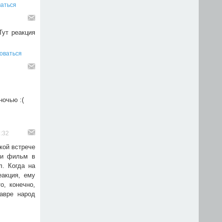
аться
Тут реакция
оваться
ночью :(
8:32
ской встрече
ли фильм в
л. Когда на
еакция, ему
о, конечно,
авре народ