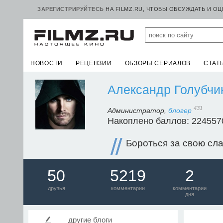
ЗАРЕГИСТРИРУЙТЕСЬ
НА FILMZ.RU, ЧТОБЫ ОБСУЖДАТЬ И О
НОВОСТИ
РЕЦЕНЗИИ
ОБЗОРЫ СЕРИАЛОВ
СТАТ
Александр Голубчи
431
Администратор,
блогер
Накоплено баллов: 224557
Бороться за свою сла
50
5219
2
друзья
комментарии
комментарии
дня
другие блоги