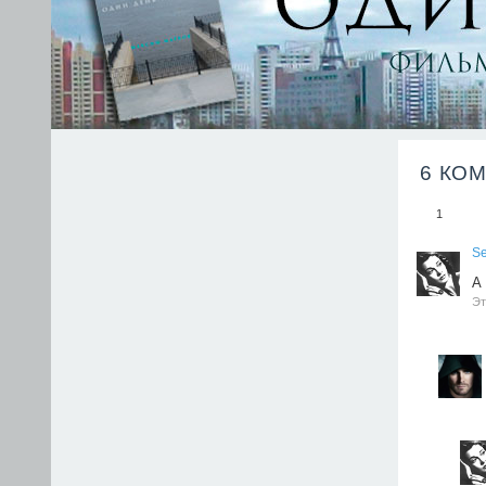
6 КО
1
Se
А 
Эт