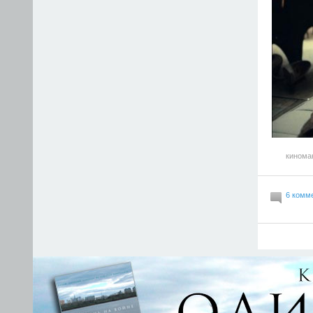
кинома
6 комм