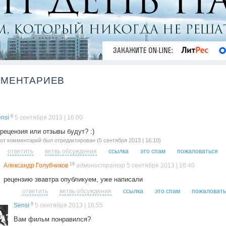
ММЕНТАРИЕВ
8
nsi
5 сентября 2013 | 16:00
рецензия или отзывы будут? :)
от комментарий был отредактирован (5 сентября 2013 | 16:10)
ответить
ветвь обсуждения
ссылка
это спам
пожаловаться
19
Александр Голубчиков
администратор
5 сентября 2013 | 16:40
рецензию звавтра опубликуем, уже написали
ответить
ветвь обсуждения
ссылка
это спам
пожаловать
8
Sensi
5 сентября 2013 | 16:55
Вам фильм понравился?