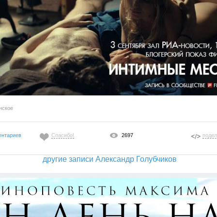
нское
ентариев
Спасибо!
2697
подел
другие записи Александр Голубчиков