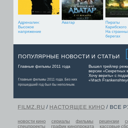
Адреналин:
Аватар
Пираты
Высокое
Карибского
напряжение
На странны
берегах
ПОПУЛЯРНЫЕ НОВОСТИ И СТАТЬИ
Главные фильмы 2011 года
Вышел трейлер реж
версии «Секретных 
Хочу верить» с подз
Главные фильмы 2011 года. Без них
«Vrach Frankenshtey
прошедший год был бы неполным.
FILMZ.RU
/
НАСТОЯЩЕЕ КИНО
/ ВСЕ 
новости кино
сериалы
фильмы
рецензии
с
спецпроекты
график кинопроката
кассовые сб