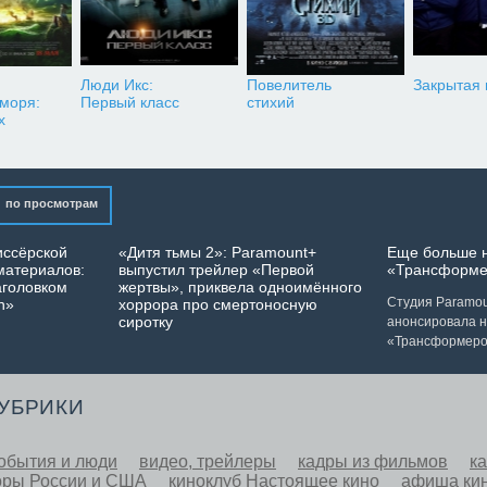
Люди Икс:
Повелитель
Закрытая
 моря:
Первый класс
стихий
х
по просмотрам
иссёрской
«Дитя тьмы 2»: Paramount+
Еще больше 
материалов:
выпустил трейлер «Первой
«Трансформе
аголовком
жертвы», приквела одноимённого
Студия Paramoun
n»
хоррора про смертоносную
сиротку
анонсировала 
«Трансформеро
РУБРИКИ
обытия и люди
видео, трейлеры
кадры из фильмов
к
оры России и США
киноклуб Настоящее кино
афиша ки