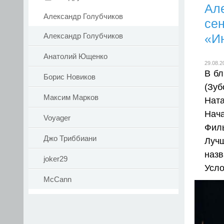
Ал
Александр Голубчиков
сен
«И
Александр Голубчиков
Анатолий Ющенко
29.08.2
В бл
Борис Новиков
(Зуб
Максим Марков
Нат
Нача
Voyager
Фил
Джо Триббиани
Лучш
назв
joker29
Усло
McCann