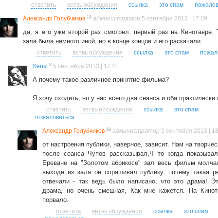
ответить
ветвь обсуждения
ссылка
это спам
пожалов
19
Александр Голубчиков
администратор
5 сентября 2013 | 17:09
да, я его уже второй раз смотрел. первый раз на Кинотавре. 
зала была немного иной, но в конце концов и его раскачали.
ответить
ветвь обсуждения
ссылка
это спам
пожал
8
Sensi
5 сентября 2013 | 17:41
А почему такое различное принятие фильма?
Я хочу сходить, но у нас всего два сеанса и оба практически 
ответить
ветвь обсуждения
ссылка
это спам
пожаловаться
19
Александр Голубчиков
администратор
5 сентября 2013 | 1
от настроения публики, наверное, зависит. Нам на творче
после сеанса Чупов рассказывал,Ч то когда показыва
Ереване на "Золотом абрикосе" зал весь фильм молча
выходе из зала он спрашивал публику, почему такая р
отвечали - так ведь было написано, что это драма! Эт
драма, но очень смешная, Как мне кажется. На Кинот
порвало.
ответить
ветвь обсуждения
ссылка
это спам