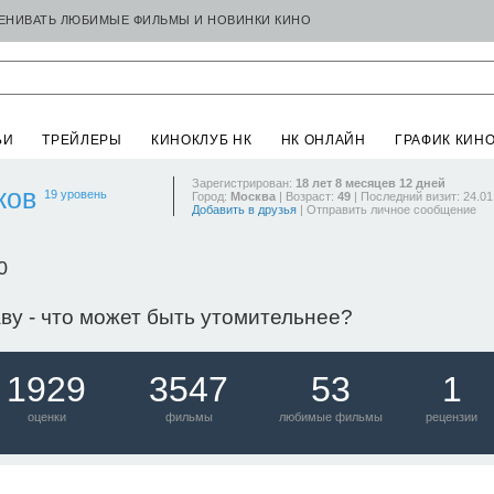
ЦЕНИВАТЬ ЛЮБИМЫЕ ФИЛЬМЫ И НОВИНКИ КИНО
ЬИ
ТРЕЙЛЕРЫ
КИНОКЛУБ НК
НК ОНЛАЙН
ГРАФИК КИН
Зарегистрирован:
18 лет 8 месяцев 12 дней
ков
19 уровень
Город:
Москва
| Возраст:
49
| Последний визит: 24.01
Добавить в друзья
|
Отправить личное сообщение
0
ву - что может быть утомительнее?
1929
3547
53
1
оценки
фильмы
любимые фильмы
рецензии