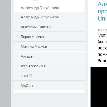
Ал
Александр Голубчиков
про
Uni
Александр Голубчиков
Анатолий Ющенко
11.07.2
Скет
Борис Новиков
бы 
Максим Марков
восх
пом
Voyager
боль
Джо Триббиани
joker29
McCann