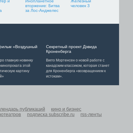
тер и
Инопланетное
Железный
вторжение: Битва
человек 3
а
за Лос-Анджелес
 фильм «Воздушный
Секретный проект Дэвида
Кроненберга
ро главную новинку
Вигго Мортенсен о новой работе с
 кинопроката этой
канадским классиком, которая станет
тическую картину
для Кроненберга «возвращением к
й»
истокам».
алендарь публикаций
кино и бизнес
нотеатров
подписка subscribe.ru
rss-ленты