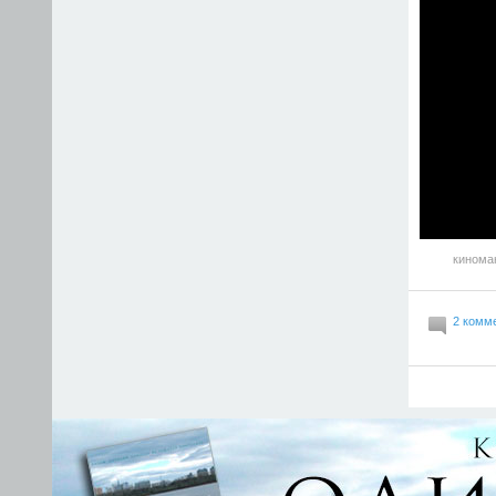
кинома
2 комм