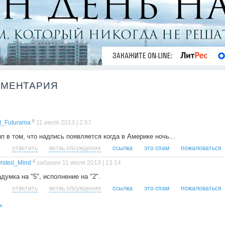
ММЕНТАРИЯ
6
t_Futurama
11 июля 2013 | 2:57
п в том, что надпись появляется когда в Америке ночь...
ответить
ветвь обсуждения
ссылка
это спам
пожаловаться
4
isted_Mind
забанен
11 июля 2013 | 13:14
думка на "5", исполнение на "2".
ответить
ветвь обсуждения
ссылка
это спам
пожаловаться
ь