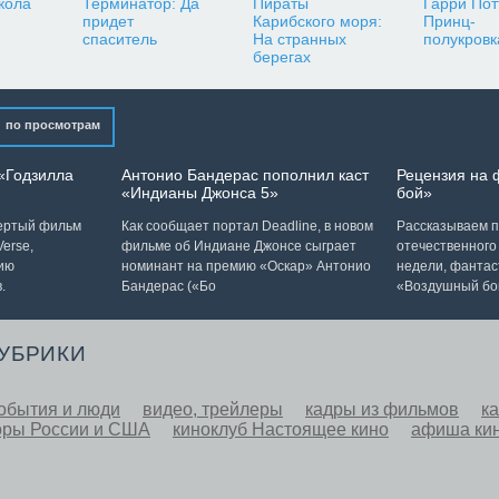
кола
Терминатор: Да
Пираты
Гарри Пот
придет
Карибского моря:
Принц-
спаситель
На странных
полукровк
берегах
по просмотрам
«Годзилла
Антонио Бандерас пополнил каст
Рецензия на
«Индианы Джонса 5»
бой»
вертый фильм
Как сообщает портал Deadline, в новом
Рассказываем п
erse,
фильме об Индиане Джонсе сыграет
отечественного
ию
номинант на премию «Оскар» Антонио
недели, фантас
.
Бандерас («Бо
«Воздушный бо
РУБРИКИ
обытия и люди
видео, трейлеры
кадры из фильмов
к
оры России и США
киноклуб Настоящее кино
афиша ки