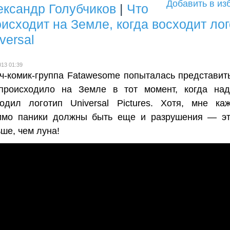
Добавить в из
ександр Голубчиков
|
Что
исходит на Земле, когда восходит лог
versal
013 01:39
ч-комик-группа Fatawesome попыталась представить
происходило на Земле в тот момент, когда на
одил логотип Universal Pictures. Хотя, мне каж
имо паники должны быть еще и разрушения — э
ше, чем луна!