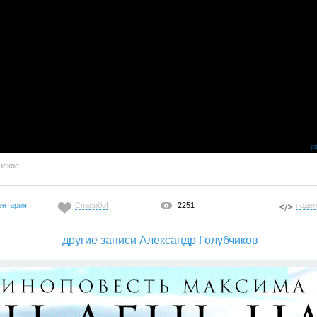
p
нское
ентария
Спасибо!
2251
подел
другие записи Александр Голубчиков