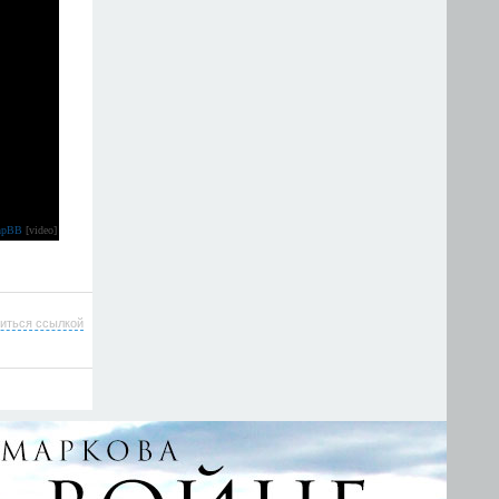
hpBB
[video]
иться ссылкой