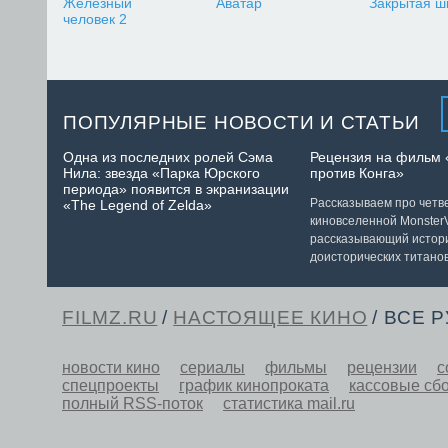
Железный
Аватар
Закрытая ш
человек 2
ПОПУЛЯРНЫЕ НОВОСТИ И СТАТЬИ
Одна из последних ролей Сэма
Рецензия на фильм 
Нила: звезда «Парка Юрского
против Конга»
периода» появится в экранизации
Рассказываем про чет
«The Legend of Zelda»
киновселенной MonsterV
рассказывающий истор
доисторических титанов
FILMZ.RU
/
НАСТОЯЩЕЕ КИНО
/ ВСЕ 
новости кино
сериалы
фильмы
рецензии
с
спецпроекты
график кинопроката
кассовые сб
полный RSS-поток
статистика mail.ru