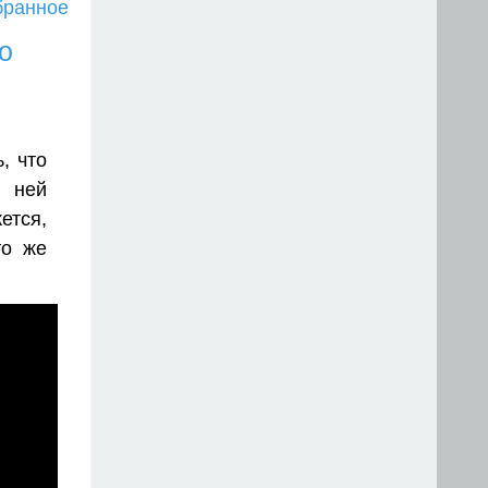
бранное
о
, что
д ней
ется,
то же