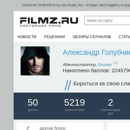
ЗАРЕГИСТРИРУЙТЕСЬ
НА FILMZ.RU, ЧТОБЫ ОБСУЖДАТЬ И О
НОВОСТИ
РЕЦЕНЗИИ
ОБЗОРЫ СЕРИАЛОВ
СТАТ
Александр Голубчи
431
Администратор,
блогер
Накоплено баллов: 224579
Бороться за свою сла
50
5219
2
друзья
комментарии
комментарии
дня
другие блоги