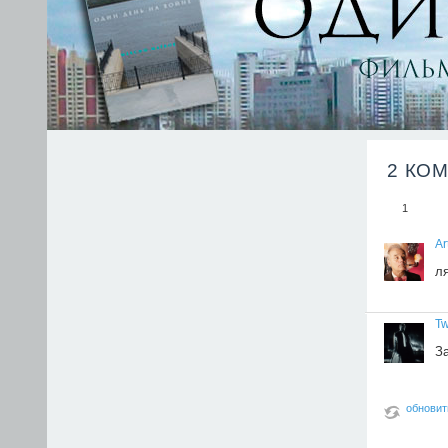
2 КО
1
Ar
ля
Tw
За
обновит