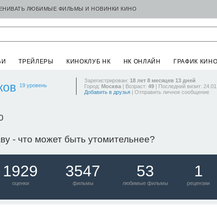
ЦЕНИВАТЬ ЛЮБИМЫЕ ФИЛЬМЫ И НОВИНКИ КИНО
ЬИ
ТРЕЙЛЕРЫ
КИНОКЛУБ НК
НК ОНЛАЙН
ГРАФИК КИН
Зарегистрирован:
18 лет 8 месяцев 13 дней
ков
19 уровень
Город:
Москва
| Возраст:
49
| Последний визит: 24.01
Добавить в друзья
|
Отправить личное сообщение
0
ву - что может быть утомительнее?
1929
3547
53
1
оценки
фильмы
любимые фильмы
рецензии