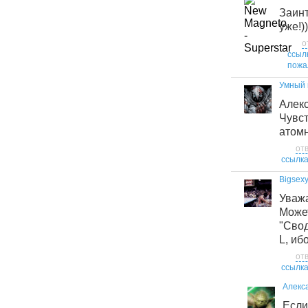
Заи
уже!))
о
ссыл
пожа
Умный 
Алек
Чувс
атом
от
ссылк
Bigsex
Уваж
Может
"Сво
L, иб
от
ссылк
Алекс
Если