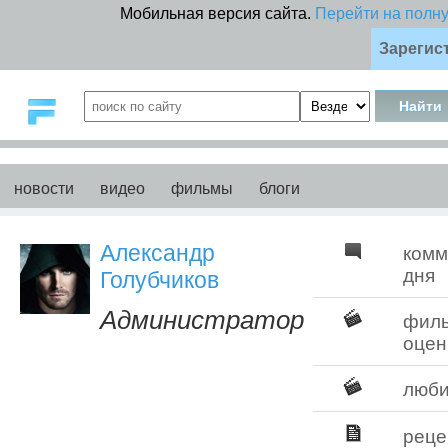
Мобильная версия сайта.
Перейти на полн
Зарегис
новости
видео
фильмы
блоги
Александр
комм
дня
Голубчиков
Администратор
фил
оцен
люб
реце