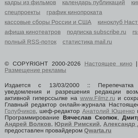
кадры из фильмов
календарь публикаций
ки
спецпроекты
график кинопроката
кассовые сборы России и США
киноклуб Нас
афиша кинотеатров
подписка subscribe.ru
r
полный RSS-поток
статистика mail.ru
© COPYRIGHT 2000-2026
Настоящее кино
Размещение рекламы
Издается с 13/03/2000 :: Перепечатка
уведомления и разрешения редакции воз
активной гиперссылке на
www.Filmz.ru
и сохра
Главный редактор онлайн-журнала Настоя
Голубчиков
, шеф-редактор
Анатолий Ющенко
Программирование
Вячеслав Скопюк
,
Дмит
Андрей Волков
,
Юрий Римский
,
Александр 
предоставлен провайдером
Qwarta.ru