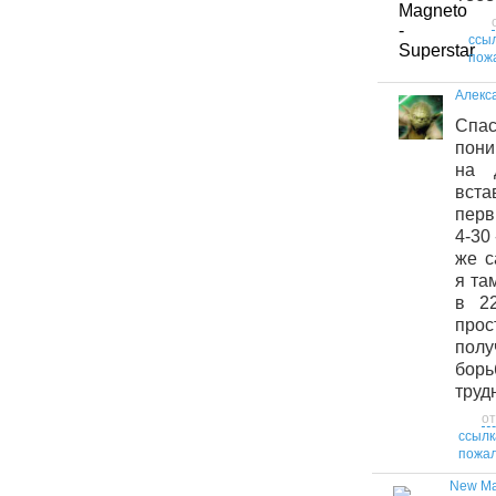
ссы
пож
Алекс
Спас
пони
на 
вст
перв
4-30 
же с
я та
в 22
прос
пол
бор
труд
от
ссылк
пожал
New Ma