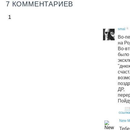
7 КОММЕНТАРИЕВ
1
11
smal
Во-п
на Ро
Во-вт
было
экс
"дню
счас
воз
позд
ДР, 
пере
Пойду
от
ссылк
New Ma
Тебе,