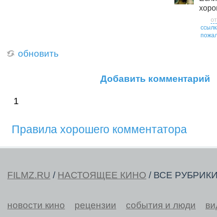
хоро
от
ссылк
пожал
обновить
Добавить комментарий
1
Правила хорошего комментатора
FILMZ.RU
/
НАСТОЯЩЕЕ КИНО
/ ВСЕ РУБРИК
новости кино
рецензии
события и люди
ви